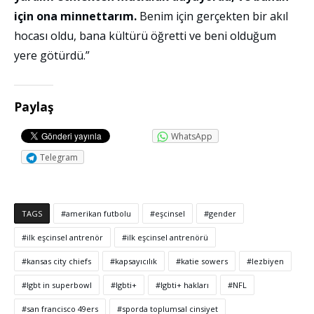
için ona minnettarım.
Benim için gerçekten bir akıl
hocası oldu, bana kültürü öğretti ve beni olduğum
yere götürdü.”
Paylaş
WhatsApp
Telegram
TAGS
amerikan futbolu
eşcinsel
gender
ilk eşcinsel antrenör
ilk eşcinsel antrenörü
kansas city chiefs
kapsayıcılık
katie sowers
lezbiyen
lgbt in superbowl
lgbti+
lgbti+ hakları
NFL
san francisco 49ers
sporda toplumsal cinsiyet