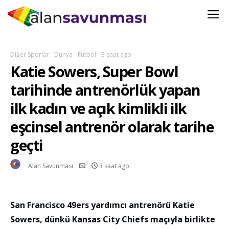
Diğer Sporlar
-
Dünya
-
Futbol
-
3 saat ago
Katie Sowers, Super Bowl
tarihinde antrenörlük yapan
ilk kadın ve açık kimlikli ilk
eşcinsel antrenör olarak tarihe
geçti
Alan Savunması
3 saat ago
San Francisco 49ers yardımcı antrenörü Katie
Sowers, dünkü Kansas City Chiefs maçıyla birlikte