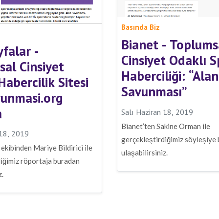
Basında Biz
Bianet - Toplums
yfalar -
Cinsiyet Odaklı S
al Cinsiyet
Haberciliği: “Alan
Habercilik Sitesi
Savunması”
vunmasi.org
a
Salı Haziran 18, 2019
Bianet’ten Sakine Orman ile
 18, 2019
gerçekleştirdiğimiz söyleşiye
 ekibinden Mariye Bildirici ile
ulaşabilirsiniz.
diğimiz röportaja buradan
z.