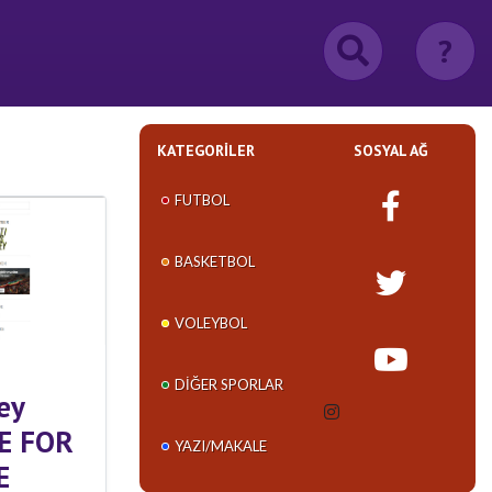
?
KATEGORILER
SOSYAL AĞ
FUTBOL
BASKETBOL
VOLEYBOL
DIĞER SPORLAR
ey
CE FOR
YAZI/MAKALE
E