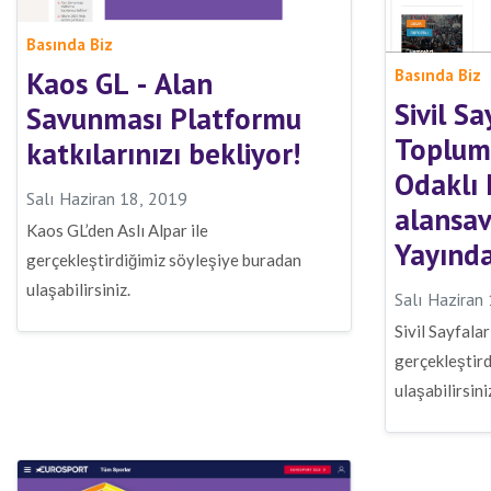
Basında Biz
Basında Biz
Kaos GL - Alan
Sivil Sa
Savunması Platformu
Toplums
katkılarınızı bekliyor!
Odaklı 
Salı Haziran 18, 2019
alansa
Kaos GL’den Aslı Alpar ile
Yayınd
gerçekleştirdiğimiz söyleşiye buradan
ulaşabilirsiniz.
Salı Haziran
Sivil Sayfalar
gerçekleştir
ulaşabilirsini