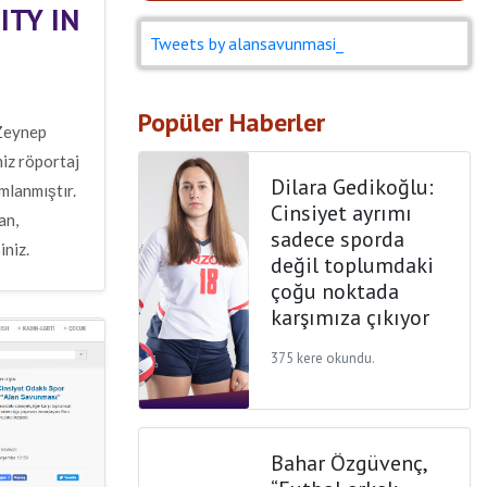
ITY IN
Tweets by alansavunmasi_
Popüler Haberler
 Zeynep
miz röportaj
Dilara Gedikoğlu:
mlanmıştır.
Cinsiyet ayrımı
an,
sadece sporda
iniz.
değil toplumdaki
çoğu noktada
karşımıza çıkıyor
375 kere okundu.
Bahar Özgüvenç,