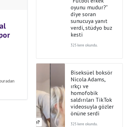
“Futbol erkek
oyunu mudur?”
diye soran
sunucuya yanıt
al
verdi, stüdyo buz
por
kesti
325 kere okundu.
Biseksüel boksör
Nicola Adams,
 buradan
ırkçı ve
homofobik
saldırıları TikTok
videosuyla gözler
önüne serdi
325 kere okundu.