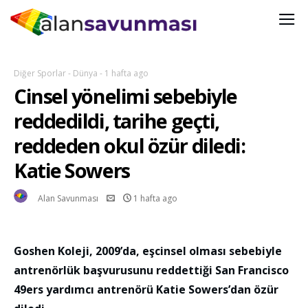
Diğer Sporlar
-
Dünya
-
1 hafta ago
Cinsel yönelimi sebebiyle
reddedildi, tarihe geçti,
reddeden okul özür diledi:
Katie Sowers
Alan Savunması
1 hafta ago
Goshen Koleji, 2009’da, eşcinsel olması sebebiyle
antrenörlük başvurusunu reddettiği San Francisco
49ers yardımcı antrenörü Katie Sowers’dan özür