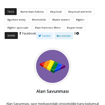
TAGS
amerikan futbolu
eşcinsel
eşcinsel antrenör
goshen koleji
homofobi
katie sowers
lgbti+
lgbti+ sporcular
san francisco 49ers
super bowl
Facebook
SHARE
Twitter
Linkedin
Alan Savunması
Alan Savunması, spor medyasındaki cinsiyetçiliğe karşı toplumsal