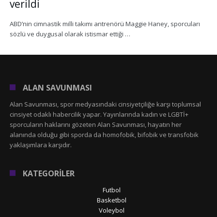
verildi
ABD’nin cimnastik milli takımı antrenörü Maggie Haney, sporcuları
sözlü ve duygusal olarak istismar ettiği …
ALAN SAVUNMASI
Alan Savunması, spor medyasındaki cinsiyetçiliğe karşı toplumsal
cinsiyet odaklı habercilik yapar. Yayınlarında kadın ve LGBTİ+
sporcuların haklarını gözeten Alan Savunması, hayatın her
alanında olduğu gibi sporda da homofobik, bifobik ve transfobik
yaklaşımlara karşıdır.
KATEGORİLER
Futbol
Basketbol
Voleybol