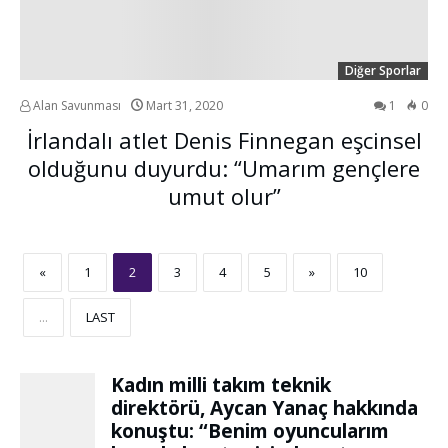
Diğer Sporlar
Alan Savunması
Mart 31, 2020
1
0
İrlandalı atlet Denis Finnegan eşcinsel
olduğunu duyurdu: “Umarım gençlere
umut olur”
«
1
2
3
4
5
»
10
...
LAST