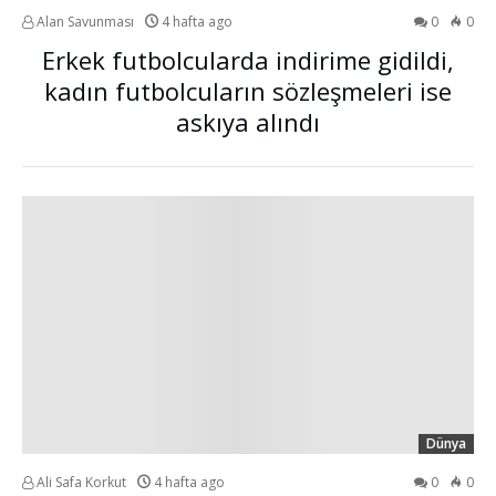
Alan Savunması
4 hafta ago
0
0
Erkek futbolcularda indirime gidildi,
kadın futbolcuların sözleşmeleri ise
askıya alındı
Dünya
Ali Safa Korkut
4 hafta ago
0
0