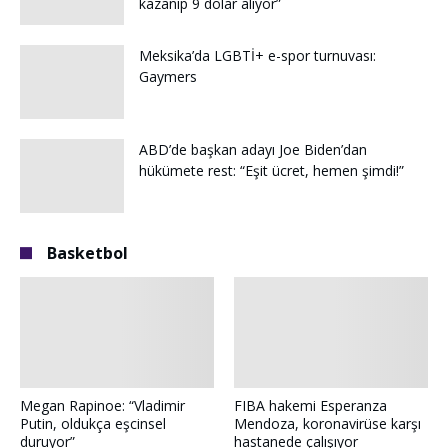
kazanıp 9 dolar alıyor”
Meksika’da LGBTİ+ e-spor turnuvası:
Gaymers
ABD’de başkan adayı Joe Biden’dan
hükümete rest: “Eşit ücret, hemen şimdi!”
Basketbol
Megan Rapinoe: “Vladimir
FIBA hakemi Esperanza
Putin, oldukça eşcinsel
Mendoza, koronavirüse karşı
duruyor”
hastanede çalışıyor