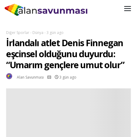
Diğer Sporlar
-
Dünya
-
3 gün ago
İrlandalı atlet Denis Finnegan
eşcinsel olduğunu duyurdu:
“Umarım gençlere umut olur”
Alan Savunması
3 gün ago