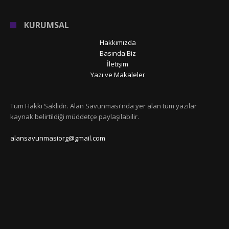
KURUMSAL
Hakkımızda
Basında Biz
İletişim
Yazı ve Makaleler
Tüm Hakkı Saklıdır. Alan Savunması'nda yer alan tüm yazılar
kaynak belirtildiği müddetçe paylaşılabilir.
alansavunmasiorg@gmail.com