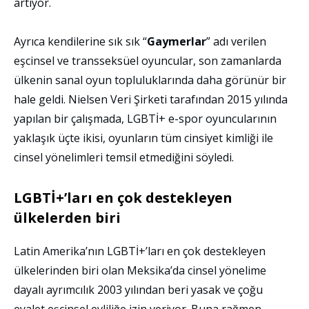
artıyor.
Ayrıca kendilerine sık sık “
Gaymerlar
” adı verilen
eşcinsel ve transseksüel oyuncular, son zamanlarda
ülkenin sanal oyun topluluklarında daha görünür bir
hale geldi. Nielsen Veri Şirketi tarafından 2015 yılında
yapılan bir çalışmada, LGBTİ+ e-spor oyuncularının
yaklaşık üçte ikisi, oyunların tüm cinsiyet kimliği ile
cinsel yönelimleri temsil etmediğini söyledi.
LGBTİ+’ları en çok destekleyen
ülkelerden biri
Latin Amerika’nın LGBTİ+’ları en çok destekleyen
ülkelerinden biri olan Meksika’da cinsel yönelime
dayalı ayrımcılık 2003 yılından beri yasak ve çoğu
eyalet eşcinsel evliliğe izin veriyor. Buna rağmen