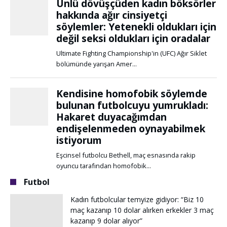
Futbol
Kadın futbolcular temyize gidiyor: “Biz 10
maç kazanıp 10 dolar alırken erkekler 3 maç
kazanıp 9 dolar alıyor”