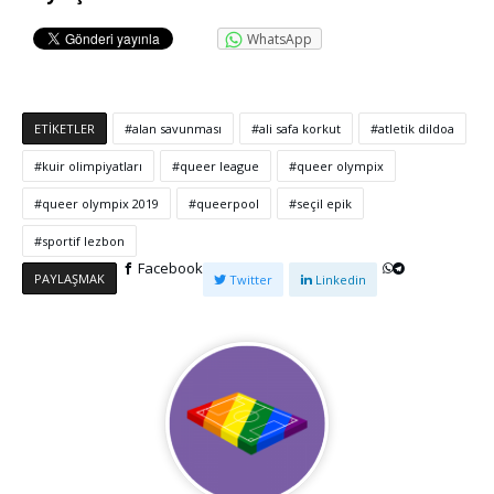
WhatsApp
ETIKETLER
alan savunması
ali safa korkut
atletik dildoa
kuir olimpiyatları
queer league
queer olympix
queer olympix 2019
queerpool
seçil epik
sportif lezbon
Facebook
PAYLAŞMAK
Twitter
Linkedin