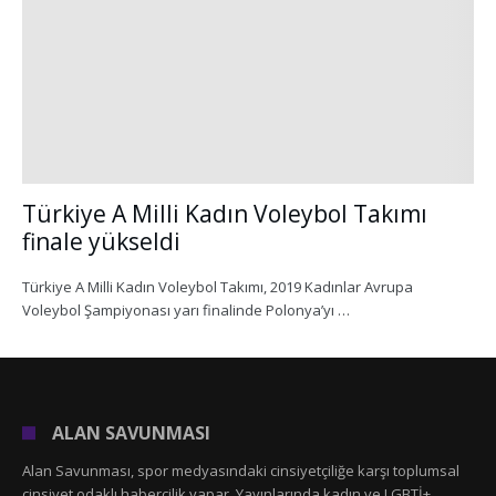
Türkiye A Milli Kadın Voleybol Takımı
finale yükseldi
Türkiye A Milli Kadın Voleybol Takımı, 2019 Kadınlar Avrupa
Voleybol Şampiyonası yarı finalinde Polonya’yı …
ALAN SAVUNMASI
Alan Savunması, spor medyasındaki cinsiyetçiliğe karşı toplumsal
cinsiyet odaklı habercilik yapar. Yayınlarında kadın ve LGBTİ+