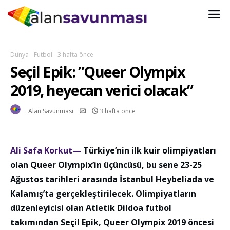
Dünya
-
Futbol
-
3 hafta önce
Seçil Epik: ”Queer Olympix
2019, heyecan verici olacak”
Alan Savunması
3 hafta önce
Ali Safa Korkut—
Türkiye’nin ilk kuir olimpiyatları
olan Queer Olympix’in üçüncüsü, bu sene 23-25
Ağustos tarihleri arasında İstanbul Heybeliada ve
Kalamış’ta gerçekleştirilecek. Olimpiyatların
düzenleyicisi olan Atletik Dildoa futbol
takımından Seçil Epik, Queer Olympix 2019 öncesi