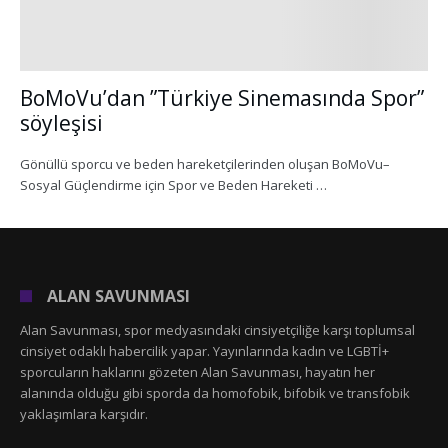
BoMoVu’dan ”Türkiye Sinemasında Spor”
söyleşisi
Gönüllü sporcu ve beden hareketçilerinden oluşan BoMoVu–
Sosyal Güçlendirme için Spor ve Beden Hareketi …
ALAN SAVUNMASI
Alan Savunması, spor medyasındaki cinsiyetçiliğe karşı toplumsal
cinsiyet odaklı habercilik yapar. Yayınlarında kadın ve LGBTİ+
sporcuların haklarını gözeten Alan Savunması, hayatın her
alanında olduğu gibi sporda da homofobik, bifobik ve transfobik
yaklaşımlara karşıdır.