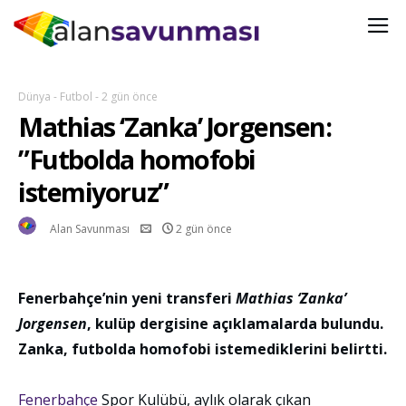
Dünya
-
Futbol
-
2 gün önce
Mathias ‘Zanka’ Jorgensen:
”Futbolda homofobi
istemiyoruz”
HTTPS://ALANSAVUNMASI.ORG/WP-
Alan Savunması
2 gün önce
CONTENT/UPLOADS/2019/09/CROPPED-ZANKA-FENERBAHCE-
HUDDERSFIELD.JPG
Fenerbahçe’nin yeni transferi
Mathias ‘Zanka’
Jorgensen
, kulüp dergisine açıklamalarda bulundu.
Zanka, futbolda homofobi istemediklerini belirtti.
Fenerbahçe
Spor Kulübü, aylık olarak çıkan