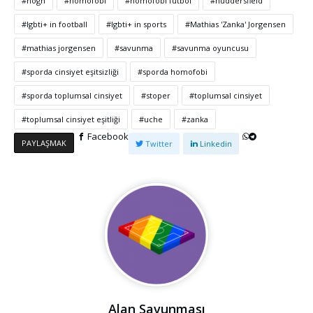
högh
homofobi
homofobi futbol
huddersfield
lgbti+ in football
lgbti+ in sports
Mathias 'Zanka' Jorgensen
mathias jorgensen
savunma
savunma oyuncusu
sporda cinsiyet eşitsizliği
sporda homofobi
sporda toplumsal cinsiyet
stoper
toplumsal cinsiyet
toplumsal cinsiyet eşitliği
uche
zanka
Facebook
PAYLAŞMAK
Twitter
Linkedin
Alan Savunması