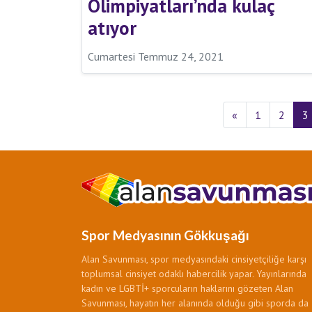
Olimpiyatları’nda kulaç
atıyor
Cumartesi Temmuz 24, 2021
«
1
2
3
Spor Medyasının Gökkuşağı
Alan Savunması, spor medyasındaki cinsiyetçiliğe karşı
toplumsal cinsiyet odaklı habercilik yapar. Yayınlarında
kadın ve LGBTİ+ sporcuların haklarını gözeten Alan
Savunması, hayatın her alanında olduğu gibi sporda da