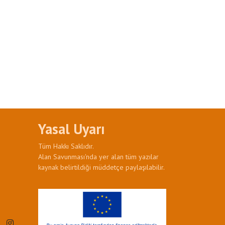
Yasal Uyarı
Tüm Hakkı Saklıdır.
Alan Savunması'nda yer alan tüm yazılar
kaynak belirtildiği müddetçe paylaşılabilir.