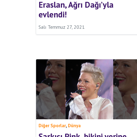
Eraslan, Ağrı Dağı’yla
evlendi!
Salı Temmuz 27, 2021
,
Diğer Sporlar
Dünya
Şarkıcı Pink, bikini yerine