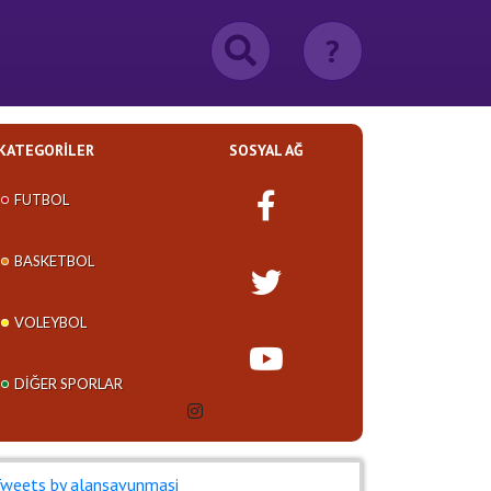
?
KATEGORILER
SOSYAL AĞ
FUTBOL
BASKETBOL
VOLEYBOL
DIĞER SPORLAR
weets by alansavunmasi_