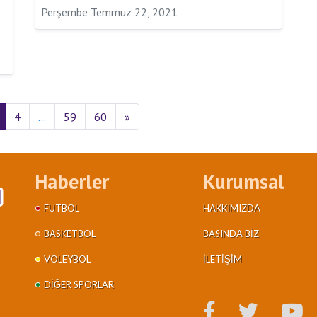
Perşembe Temmuz 22, 2021
4
…
59
60
»
Haberler
Kurumsal
FUTBOL
HAKKIMIZDA
BASKETBOL
BASINDA BIZ
VOLEYBOL
İLETIŞIM
DIĞER SPORLAR