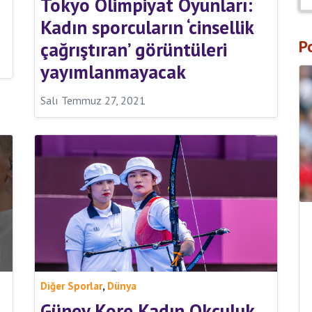
Tokyo Olimpiyat Oyunları:
Kadın sporcuların ‘cinsellik
P
çağrıştıran’ görüntüleri
yayımlanmayacak
Salı Temmuz 27, 2021
,
Diğer Sporlar
Dünya
Güney Kore Kadın Okçuluk