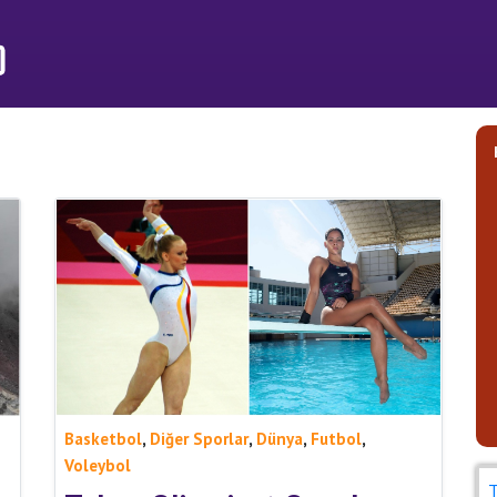
,
,
,
,
Basketbol
Diğer Sporlar
Dünya
Futbol
Voleybol
T