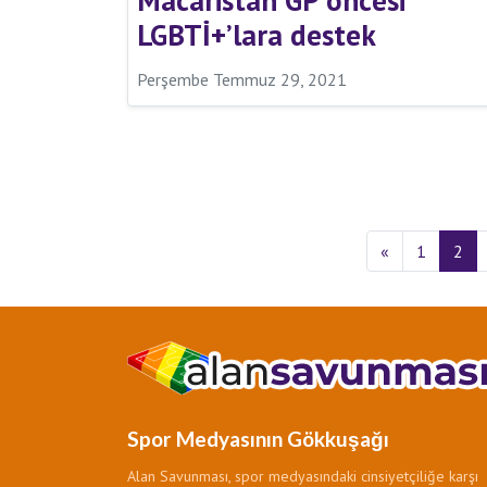
LGBTİ+’lara destek
Perşembe Temmuz 29, 2021
«
1
2
Spor Medyasının Gökkuşağı
Alan Savunması, spor medyasındaki cinsiyetçiliğe karşı