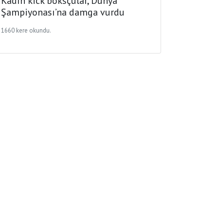
Kadın kick boksçular, Dünya
Şampiyonası’na damga vurdu
1660 kere okundu.