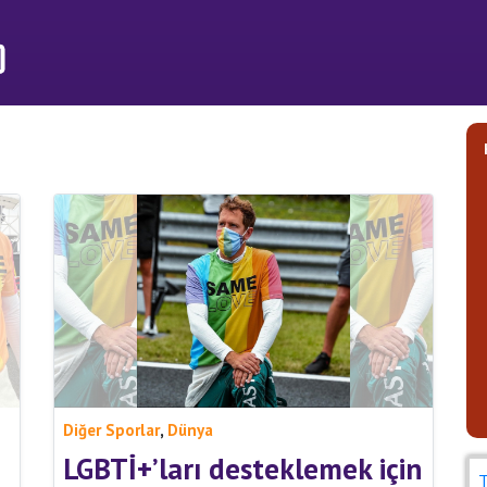
,
Diğer Sporlar
Dünya
LGBTİ+’ları desteklemek için
T