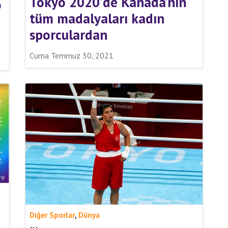
Tokyo 2020’de Kanada’nın
o
tüm madalyaları kadın
sporculardan
Cuma Temmuz 30, 2021
,
Diğer Sporlar
Dünya