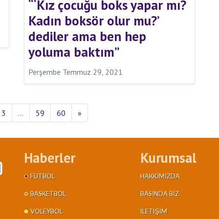
“‘Kız çocuğu boks yapar mı?
Kadın boksör olur mu?’
dediler ama ben hep
yoluma baktım”
Perşembe Temmuz 29, 2021
3
…
59
60
»
Haberler
Kurumsal
FUTBOL
HAKKIMIZDA
BASKETBOL
BASINDA BIZ
VOLEYBOL
İLETIŞIM