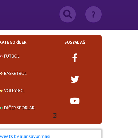
?
KATEGORILER
SOSYAL AĞ
FUTBOL
BASKETBOL
VOLEYBOL
DIĞER SPORLAR
weets by alansavunmasi_