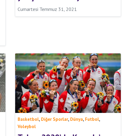
Cumartesi Temmuz 31, 2021
,
,
,
,
Basketbol
Diğer Sporlar
Dünya
Futbol
Voleybol