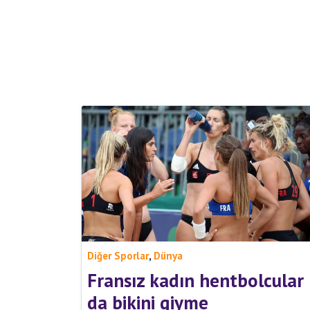
,
Diğer Sporlar
Dünya
Fransız kadın hentbolcular
da bikini giyme