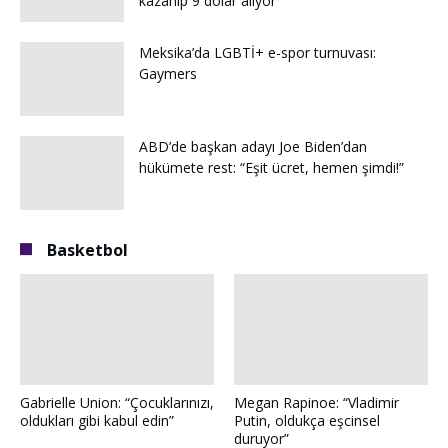
kazanıp 9 dolar alıyor”
Meksika’da LGBTİ+ e-spor turnuvası:
Gaymers
ABD’de başkan adayı Joe Biden’dan
hükümete rest: “Eşit ücret, hemen şimdi!”
Basketbol
Gabrielle Union: “Çocuklarınızı,
Megan Rapinoe: “Vladimir
oldukları gibi kabul edin”
Putin, oldukça eşcinsel
duruyor”