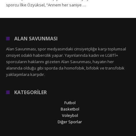
sporcu İlke Özyüksel, “Annem her saniye …
ALAN SAVUNMASI
Alan Savunması, spor medyasındaki cinsiyetçiliğe karşı toplumsal
cinsiyet odaklı habercilik yapar. Yayınlarında kadın ve LGBTİ+
sporcuların haklarını gözeten Alan Savunması, hayatın her
alanında olduğu gibi sporda da homofobik, bifobik ve transfobik
yaklaşımlara karşıdır.
KATEGORİLER
Futbol
Basketbol
Voleybol
Diğer Sporlar