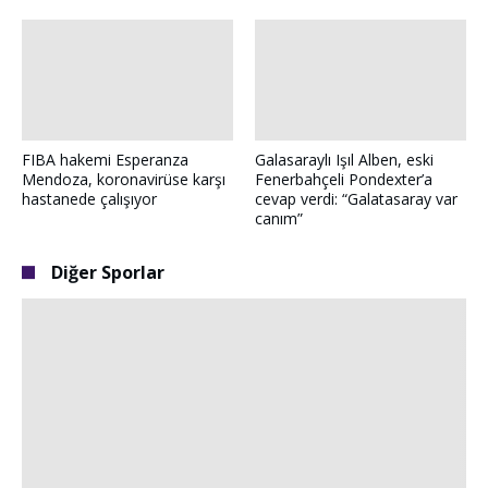
FIBA hakemi Esperanza
Galasaraylı Işıl Alben, eski
Mendoza, koronavirüse karşı
Fenerbahçeli Pondexter’a
hastanede çalışıyor
cevap verdi: “Galatasaray var
canım”
Diğer Sporlar