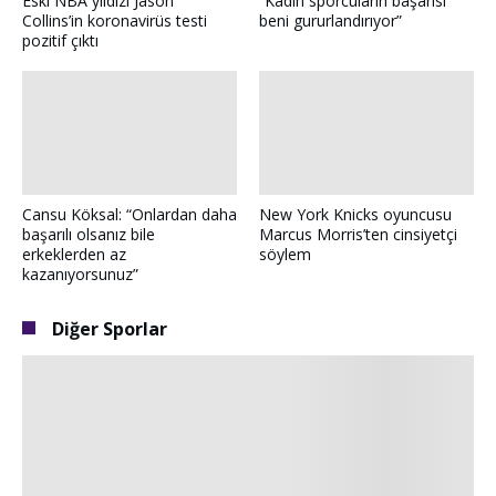
Eski NBA yıldızı Jason
“Kadın sporcuların başarısı
Collins’in koronavirüs testi
beni gururlandırıyor”
pozitif çıktı
Cansu Köksal: “Onlardan daha
New York Knicks oyuncusu
başarılı olsanız bile
Marcus Morris’ten cinsiyetçi
erkeklerden az
söylem
kazanıyorsunuz”
Diğer Sporlar