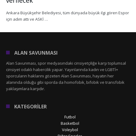
verilecek”
Ankara Büyükşehir Belediyesi, tüm dünyada büyük ilgi gören Espor
için adım attı ve ASKİ …
ALAN SAVUNMASI
Alan Savunması, spor medyasındaki cinsiyetçiliğe karşı toplumsal
cinsiyet odaklı habercilik yapar. Yayınlarında kadın ve LGBTİ+
sporcuların haklarını gözeten Alan Savunması, hayatın her
alanında olduğu gibi sporda da homofobik, bifobik ve transfobik
yaklaşımlara karşıdır.
KATEGORİLER
Futbol
Basketbol
Voleybol
Diğer Sporlar