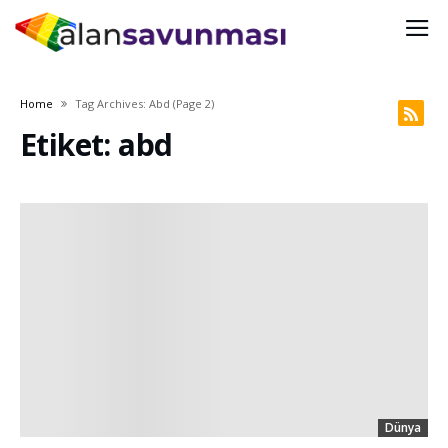
Home
Tag Archives: Abd
(page 2)
Etiket: abd
Dünya