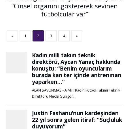
”Cinsel organını göstererek sevinen
futbolcular var”
«
1
2
3
4
»