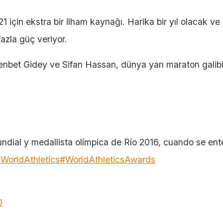
1 için ekstra bir ilham kaynağı. Harika bir yıl olacak ve
azla güç veriyor.
tesenbet Gidey ve Sifan Hassan, dünya yarı maraton galib
ndial y medallista olímpica de Río 2016, cuando se ent
WorldAthletics
#WorldAthleticsAwards
0