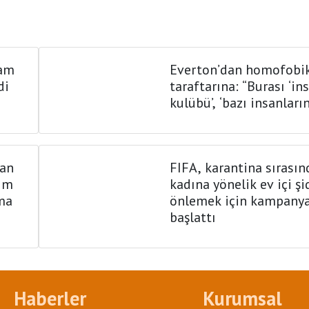
mam
Everton’dan homofobi
di
taraftarına: “Burası ‘in
kulübü’, ‘bazı insanların
man
FIFA, karantina sırasın
rim
kadına yönelik ev içi şi
ma
önlemek için kampany
başlattı
Haberler
Kurumsal