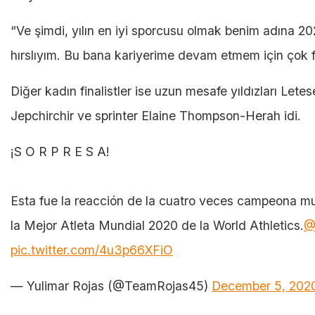
“Ve şimdi, yılın en iyi sporcusu olmak benim adına 202
hırslıyım. Bu bana kariyerime devam etmem için çok f
Diğer kadın finalistler ise uzun mesafe yıldızları Le
Jepchirchir ve sprinter Elaine Thompson-Herah idi.
¡S O R P R E S A!
Esta fue la reacción de la cuatro veces campeona mu
la Mejor Atleta Mundial 2020 de la World Athletics.
@
pic.twitter.com/4u3p66XFiO
— Yulimar Rojas (@TeamRojas45)
December 5, 202