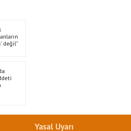
k
sanların
’ değil”
da
ddeti
a
Yasal Uyarı