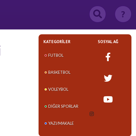
?
KATEGORILER
SOSYAL AĞ
i
FUTBOL
BASKETBOL
VOLEYBOL
DIĞER SPORLAR
YAZI/MAKALE