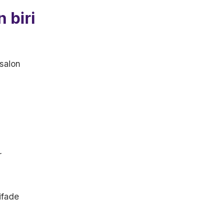
 biri
 salon
r
ifade