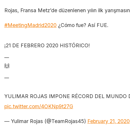
Rojas, Fransa Metz’de düzenlenen yılın ilk yarışması
#MeetingMadrid2020
¿Cómo fue? Así FUE.
¡21 DE FEBRERO 2020 HISTÓRICO!
__
🙌
__
YULIMAR ROJAS IMPONE RÉCORD DEL MUNDO DE
pic.twitter.com/4OKNp9t27G
— Yulimar Rojas (@TeamRojas45)
February 21, 2020