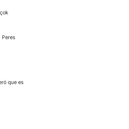
 çok
i Peres
eró que es