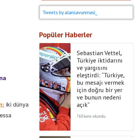
Tweets by alansavunmasi_
Popüler Haberler
Sebastian Vettel,
Türkiye iktidarını
ve yargısını
eleştirdi: “Türkiye,
ena
bu mesajı vermek
için doğru bir yer
ve bunun nedeni
açık”
n
; iki dünya
ressa
760 kere okundu.