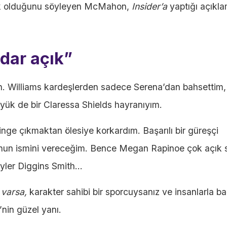
açık olduğunu söyleyen McMahon,
Insider’a
yaptığı açıkl
dar açık”
in. Williams kardeşlerden sadece Serena’dan bahsettim,
üyük de bir Claressa Shields hayranıyım.
ringe çıkmaktan ölesiye korkardım. Başarılı bir güreşçi
lcunun ismini vereceğim. Bence Megan Rapinoe çok açık 
yler Diggins Smith…
z varsa,
karakter sahibi bir sporcuysanız ve insanlarla ba
’nin güzel yanı.