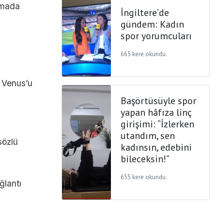
amada
İngiltere’de
gündem: Kadın
spor yorumcuları
665 kere okundu.
 Venus’u
Başörtüsüyle spor
yapan hâfıza linç
girişimi: “İzlerken
utandım, sen
sözlü
kadınsın, edebini
bileceksin!”
655 kere okundu.
ğlantı