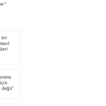
ar.”
 bir
nasıl
leri
ayvana
için
ı değil”