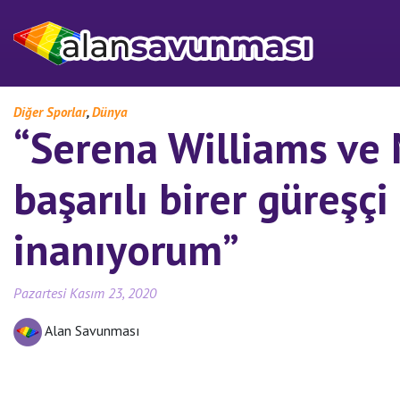
,
Diğer Sporlar
Dünya
“Serena Williams ve
başarılı birer güreşçi
inanıyorum”
Pazartesi Kasım 23, 2020
Alan Savunması