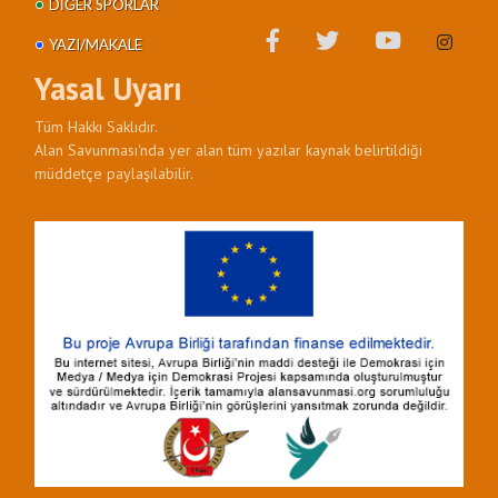
DIĞER SPORLAR
YAZI/MAKALE
Yasal Uyarı
Tüm Hakkı Saklıdır.
Alan Savunması'nda yer alan tüm yazılar kaynak belirtildiği
müddetçe paylaşılabilir.