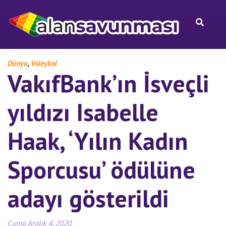
,
Dünya
Voleybol
VakıfBank’ın İsveçli
yıldızı Isabelle
Haak, ‘Yılın Kadın
Sporcusu’ ödülüne
adayı gösterildi
Cuma Aralık 4, 2020