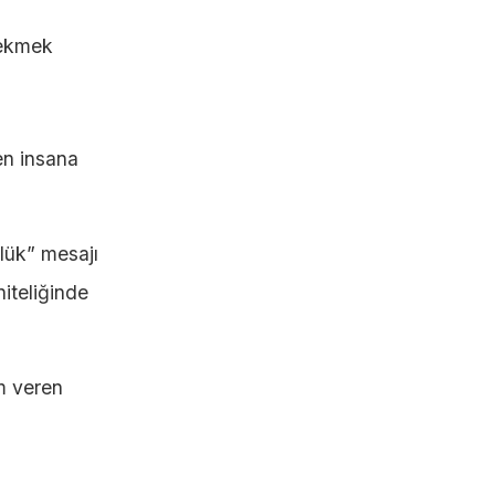
çekmek
en insana
lük” mesajı
iteliğinde
am veren