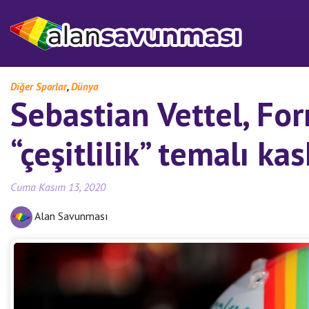
,
Diğer Sporlar
Dünya
Sebastian Vettel, For
“çeşitlilik” temalı kas
Cuma Kasım 13, 2020
Alan Savunması