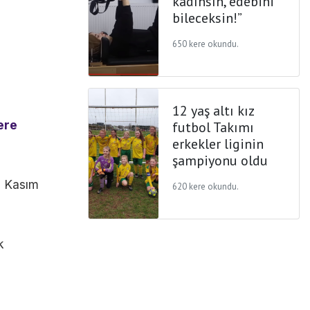
kadınsın, edebini
bileceksin!”
650 kere okundu.
12 yaş altı kız
ere
futbol Takımı
erkekler liginin
şampiyonu oldu
5 Kasım
620 kere okundu.
k