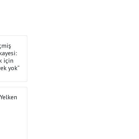
çmiş
ayesi:
 için
rek yok”
Yelken