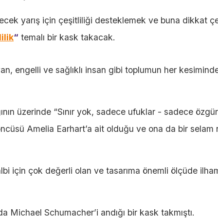
cek yarış için çeşitliliği desteklemek ve buna dikkat 
ilik
“
temalı bir kask takacak.
n, engelli ve sağlıklı insan gibi toplumun her kesimind
nın üzerinde “Sınır yok, sadece ufuklar - sadece özgür
ncüsü Amelia Earhart’a ait olduğu ve ona da bir selam n
lbi için çok değerli olan ve tasarıma önemli ölçüde ilh
da Michael Schumacher’i andığı bir kask takmıştı.