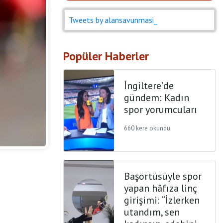
Tweets by alansavunmasi_
Popüler Haberler
İngiltere’de
gündem: Kadın
spor yorumcuları
660 kere okundu.
Başörtüsüyle spor
yapan hâfıza linç
girişimi: “İzlerken
utandım, sen