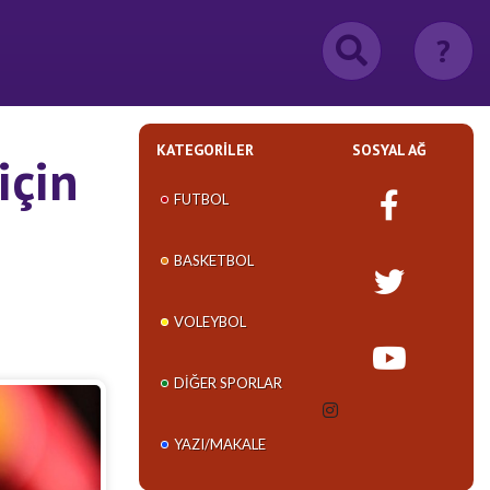
?
KATEGORILER
SOSYAL AĞ
için
FUTBOL
BASKETBOL
VOLEYBOL
DIĞER SPORLAR
YAZI/MAKALE