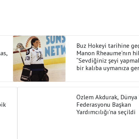
Buz Hokeyi tarihine ge
las,
Manon Rheaume’nın hik
“Sevdiğiniz şeyi yapmak
bir kalıba uymanıza ge
Özlem Akdurak, Dünya 
pik
Federasyonu Başkan
Yardımcılığı’na seçildi