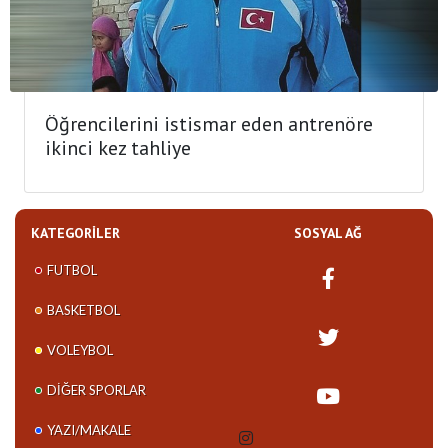
Öğrencilerini istismar eden antrenöre
ikinci kez tahliye
KATEGORILER
SOSYAL AĞ
FUTBOL
BASKETBOL
VOLEYBOL
DIĞER SPORLAR
YAZI/MAKALE