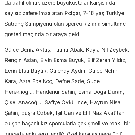
da dahil olmak üzere büyükustalar karşısında
sayısız zafere imza atan Polgar, 7-18 yaş Türkiye
Satranç Şampiyonu olan sporcu kızlarla simultane
gösteri maçında bir araya geldi.
Gülce Deniz Aktaş, Tuana Abak, Kayla Nil Zeybek,
Rengin Aslan, Elvin Esma Büyük, Elif Zeren Yıldız,
Ecrin Efsa Büyük, Gülenay Aydın, Gülce Nehir
Kara, Azra Ece Koç, Defne Sade, Sude
Hereklioğlu, Handenur Sahin, Esma Doğa Duran,
Çisel Anaçoğlu, Safiye Öykü İnce, Hayrun Nisa
Şahin, Büşra Özbek, Işıl Can ve Elif Naz Akat’tan
oluşan başarılı kız sporcularla çekişmeli ve renkli bir
mücadelenin sergilendiği özel karşılaşmaya ünlü