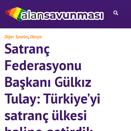
,
Diğer Sporlar
Dünya
Satranç
Federasyonu
Başkanı Gülkız
Tulay: Türkiye’yi
satranç ülkesi