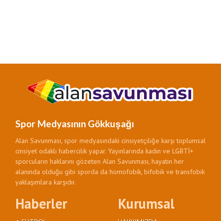
Spor Medyasının Gökkuşağı
Alan Savunması, spor medyasındaki cinsiyetçiliğe karşı toplumsal
cinsiyet odaklı habercilik yapar. Yayınlarında kadın ve LGBTİ+
sporcuların haklarını gözeten Alan Savunması, hayatın her
alanında olduğu gibi sporda da homofobik, bifobik ve transfobik
yaklaşımlara karşıdır.
Haberler
Kurumsal