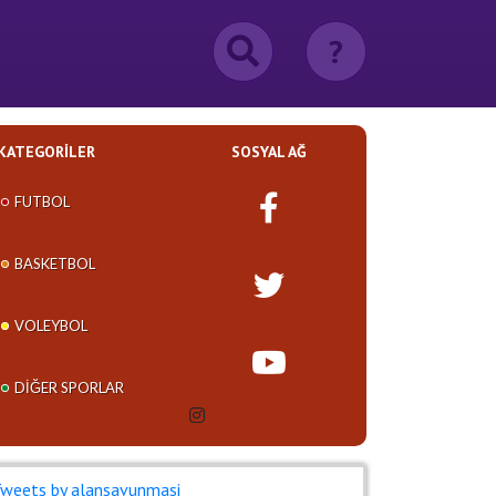
?
KATEGORILER
SOSYAL AĞ
FUTBOL
BASKETBOL
VOLEYBOL
DIĞER SPORLAR
weets by alansavunmasi_