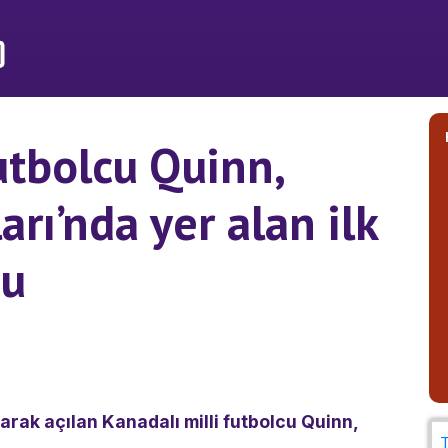
utbolcu Quinn,
rı’nda yer alan ilk
du
arak açılan Kanadalı milli futbolcu Quinn,
T