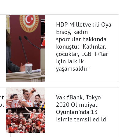
HDP Milletvekili Oya
Ersoy, kadın
sporcular hakkında
konuştu: “Kadınlar,
çocuklar, LGBTİ+’lar
için laiklik
yaşamsaldır”
rt
VakıfBank, Tokyo
ol
2020 Olimpiyat
Oyunları’nda 13
isimle temsil edildi