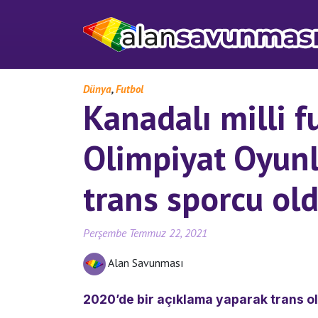
,
Dünya
Futbol
Kanadalı milli f
Olimpiyat Oyunla
trans sporcu ol
Perşembe Temmuz 22, 2021
Alan Savunması
2020’de bir açıklama yaparak trans ol