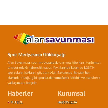
Spor Medyasının Gökkuşağı
Alan Savunması, spor medyasındaki cinsiyetçiliğe karşı toplumsal
cinsiyet odaklı habercilik yapar. Yayınlarında kadın ve LGBTİ+
sporcuların haklarını gözeten Alan Savunması, hayatın her
alanında olduğu gibi sporda da homofobik, bifobik ve transfobik
yaklaşımlara karşıdır.
Haberler
Kurumsal
FUTBOL
HAKKIMIZDA