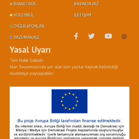
BASKETBOL
BASINDA BIZ
VOLEYBOL
İLETIŞIM
DIĞER SPORLAR
YAZI/MAKALE
Yasal Uyarı
Tüm Hakkı Saklıdır.
Alan Savunması'nda yer alan tüm yazılar kaynak belirtildiği
müddetçe paylaşılabilir.