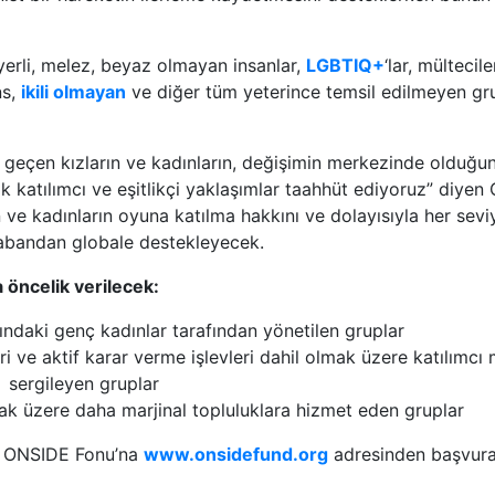
 yerli, melez, beyaz olmayan insanlar,
LGBTIQ+
‘lar, mültecil
ns,
ikili olmayan
ve diğer tüm yeterince temsil edilmeyen gru
 geçen kızların ve kadınların, değişimin merkezinde olduğun
 katılımcı ve eşitlikçi yaklaşımlar taahhüt ediyoruz” diye
n ve kadınların oyuna katılma hakkını ve dolayısıyla her sev
tabandan globale destekleyecek.
 öncelik verilecek:
tındaki genç kadınlar tarafından yönetilen gruplar
leri ve aktif karar verme işlevleri dahil olmak üzere katılımcı
sergileyen gruplar
lmak üzere daha marjinal topluluklara hizmet eden gruplar
 ONSIDE Fonu’na
www.onsidefund.org
adresinden başvurab