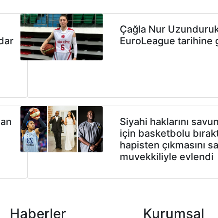
Çağla Nur Uzunduru
dar
EuroLeague tarihine 
han
Siyahi haklarını sav
için basketbolu bırakt
hapisten çıkmasını sa
muvekkiliyle evlendi
Haberler
Kurumsal