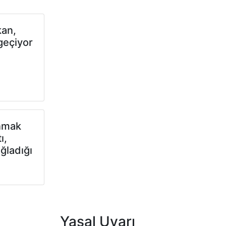
kan,
geçiyor
unmak
ı,
ğladığı
Yasal Uyarı