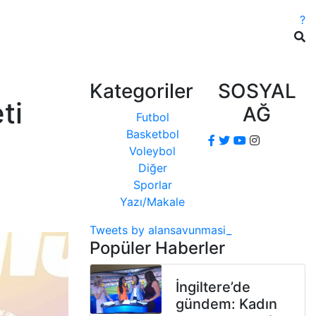
?
Kategoriler
SOSYAL
ti
AĞ
Futbol
Basketbol
Voleybol
Diğer
Sporlar
Yazı/Makale
Tweets by alansavunmasi_
Popüler Haberler
İngiltere’de
gündem: Kadın