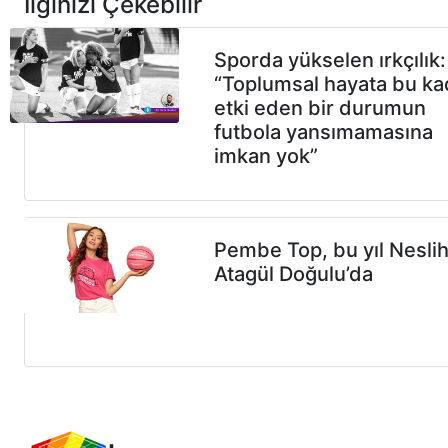
İlginizi Çekebilir
Sporda yükselen ırkçılık:
“Toplumsal hayata bu ka
etki eden bir durumun
futbola yansımamasına
imkan yok”
Pembe Top, bu yıl Nesli
Atagül Doğulu’da