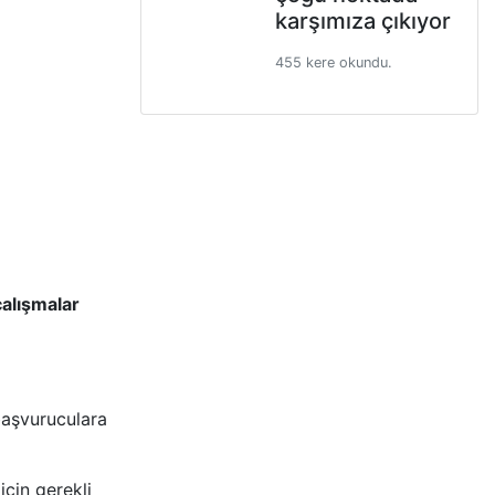
karşımıza çıkıyor
455 kere okundu.
çalışmalar
başvuruculara
çin gerekli