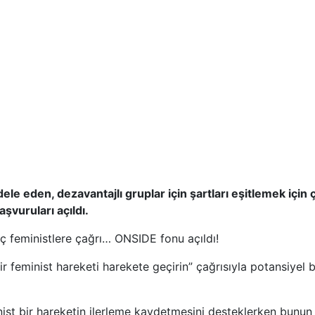
le eden, dezavantajlı gruplar için şartları eşitlemek için 
vuruları açıldı.
ç feministlere çağrı… ONSIDE fonu açıldı!
r feminist hareketi harekete geçirin” çağrısıyla potansiyel 
t bir hareketin ilerleme kaydetmesini desteklerken bunun i