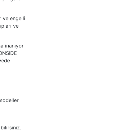
er ve engelli
pları ve
a inanıyor
n ONSIDE
iyede
 modeller
ilirsiniz.