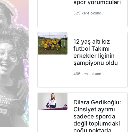
spor yorumcuları
525 kere okundu.
12 yaş altı kız
futbol Takımı
erkekler liginin
şampiyonu oldu
465 kere okundu.
Dilara Gedikoğlu:
Cinsiyet ayrımı
sadece sporda
değil toplumdaki
çoğu noktada