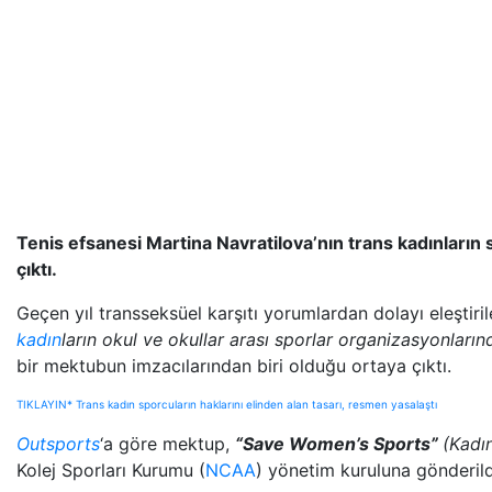
Tenis efsanesi Martina Navratilova’nın trans kadınların
çıktı.
Geçen yıl transseksüel karşıtı yorumlardan dolayı eleştiril
kadın
ların okul ve okullar arası sporlar organizasyonları
bir mektubun imzacılarından biri olduğu ortaya çıktı.
TIKLAYIN* Trans kadın sporcuların haklarını elinden alan tasarı, resmen yasalaştı
Outsports
‘a göre mektup,
“Save Women’s Sports”
(Kadı
Kolej Sporları Kurumu (
NCAA
) yönetim kuruluna gönderild