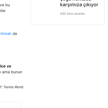
karşımıza çıkıyor
 ve bu
tle
430 kere okundu.
timali
de
lice ve
ndı ama bunun
f: Tennis World