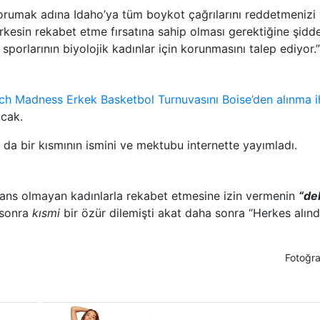
 korumak adına Idaho’ya tüm boykot çağrılarını reddetmenizi
kesin rekabet etme fırsatına sahip olması gerektiğine şidde
 sporlarının biyolojik kadınlar için korunmasını talep ediyor.”
ch Madness Erkek Basketbol Turnuvasını Boise’den alınma ih
acak.
 da bir kısmının ismini ve mektubu internette yayımladı.
 trans olmayan kadınlarla rekabet etmesine izin vermenin
“de
 sonra
kısmi
bir özür dilemişti akat daha sonra “Herkes alı
Fotoğra