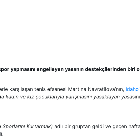
 spor yapmasını engelleyen yasanın destekçilerinden biri 
erle karşılaşan tenis efsanesi Martina Navratilova’nın,
Idaho
nda kadın ve kız çocuklarıyla yarışmasını yasaklayan yasa
sın
n Sporlarını Kurtarmak)
adlı bir gruptan geldi ve geçen haf
i.