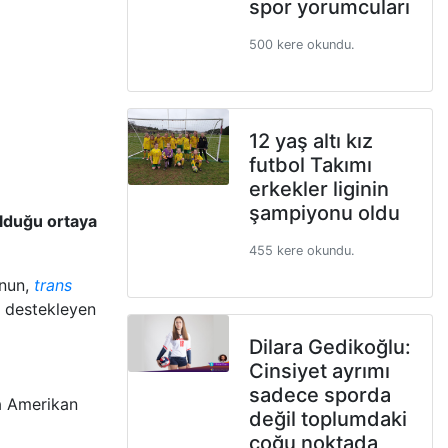
spor yorumcuları
500 kere okundu.
12 yaş altı kız
futbol Takımı
erkekler liginin
şampiyonu oldu
olduğu ortaya
455 kere okundu.
‘nun,
trans
ı destekleyen
Dilara Gedikoğlu:
Cinsiyet ayrımı
sadece sporda
ta Amerikan
değil toplumdaki
çoğu noktada