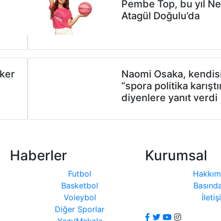
Pembe Top, bu yıl Ne
Atagül Doğulu’da
oker
Naomi Osaka, kendis
“spora politika karışt
diyenlere yanıt verdi
Haberler
Kurumsal
Futbol
Hakkım
Basketbol
Basında
Voleybol
İleti
Diğer Sporlar