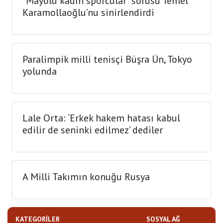
“Mayolu kadın sporcular” sorusu Temel
Karamollaoğlu’nu sinirlendirdi
Paralimpik milli tenisçi Büşra Ün, Tokyo
yolunda
Lale Orta: ‘Erkek hakem hatası kabul
edilir de seninki edilmez’ dediler
A Milli Takımın konuğu Rusya
KATEGORILER
SOSYAL AĞ