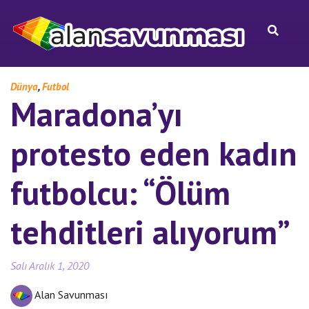
,
Dünya
Futbol
Maradona’yı
protesto eden kadın
futbolcu: “Ölüm
tehditleri alıyorum”
Salı Aralık 1, 2020
Alan Savunması