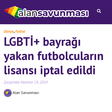
,
Dünya
Futbol
LGBTİ+ bayrağı
yakan futbolcuların
lisansı iptal edildi
Çarşamba Haziran 19, 2019
Alan Savunması