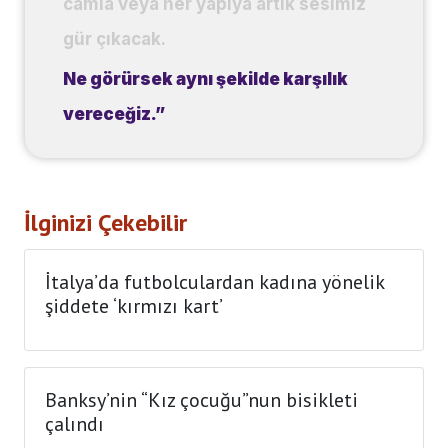
camia veya her yapıya artık sesimiz
gür çıkacak.
Ne görürsek aynı şekilde karşılık
vereceğiz.”
İlginizi Çekebilir
İtalya’da futbolculardan kadına yönelik
şiddete ‘kırmızı kart’
Banksy’nin “Kız çocuğu”nun bisikleti
çalındı