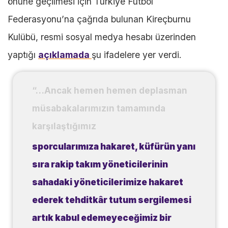
önüne geçilmesi için Türkiye Futbol
Federasyonu’na çağrıda bulunan Kireçburnu
Kulübü, resmi sosyal medya hesabı üzerinden
yaptığı
açıklamada
şu ifadelere yer verdi.
“…Ancak hemen hemen deplasman
müsabakalarımızın tamamında
karşılaştığımız
sporcularımıza hakaret, küfürün yanı
sıra rakip takım yöneticilerinin
sahadaki yöneticilerimize hakaret
ederek tehditkâr tutum sergilemesi
artık kabul edemeyeceğimiz bir