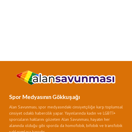
Spor Medyasının Gökkuşağı
Alan Savunması, spor medyasındaki cinsiyetçiliğe karşı toplumsal
cinsiyet odaklı habercilik yapar. Yayınlarında kadın ve LGBTİ+
sporcuların haklarını gözeten Alan Savunması, hayatın her
alanında olduğu gibi sporda da homofobik, bifobik ve transfobik
yaklaşımlara karşıdır.