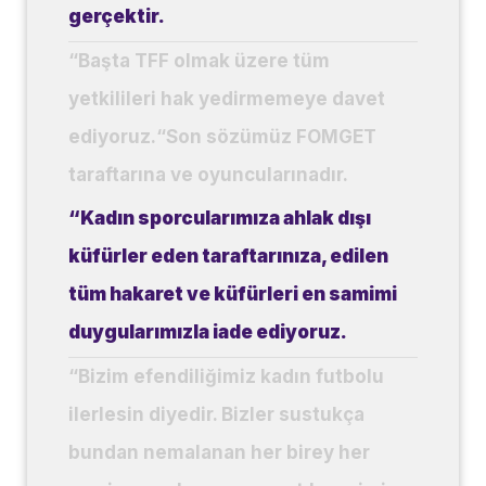
gerçektir.
“Başta TFF olmak üzere tüm
yetkilileri hak yedirmemeye davet
ediyoruz.
“Son sözümüz FOMGET
taraftarına ve oyuncularınadır.
“Kadın sporcularımıza ahlak dışı
küfürler eden taraftarınıza, edilen
tüm hakaret ve küfürleri en samimi
duygularımızla iade ediyoruz.
“Bizim efendiliğimiz kadın futbolu
ilerlesin diyedir. Bizler sustukça
bundan nemalanan her birey her