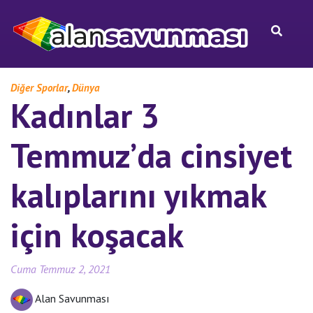
,
Diğer Sporlar
Dünya
Kadınlar 3
Temmuz’da cinsiyet
kalıplarını yıkmak
için koşacak
Cuma Temmuz 2, 2021
Alan Savunması