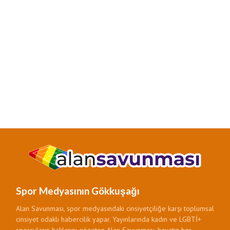
Spor Medyasının Gökkuşağı
Alan Savunması, spor medyasındaki cinsiyetçiliğe karşı toplumsal
cinsiyet odaklı habercilik yapar. Yayınlarında kadın ve LGBTİ+
sporcuların haklarını gözeten Alan Savunması, hayatın her