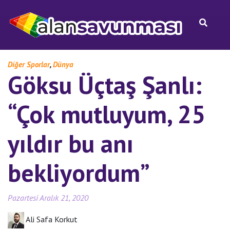
,
Diğer Sporlar
Dünya
Göksu Üçtaş Şanlı:
“Çok mutluyum, 25
yıldır bu anı
bekliyordum”
Pazartesi Aralık 21, 2020
Ali Safa Korkut