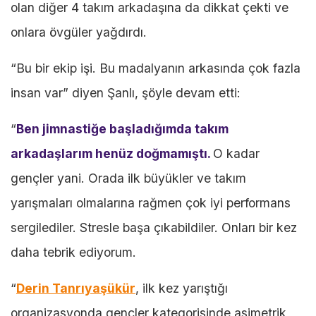
olan diğer 4 takım arkadaşına da dikkat çekti ve
Üçtaş
onlara övgüler yağdırdı.
Şanlı,
Dilara
“Bu bir ekip işi. Bu madalyanın arkasında çok fazla
Yurtdaş,
insan var” diyen Şanlı, şöyle devam etti:
Ecem
“
Ben jimnastiğe başladığımda takım
Yağmur
arkadaşlarım henüz doğmamıştı.
O kadar
Yavuz,
gençler yani. Orada ilk büyükler ve takım
Cemre
yarışmaları olmalarına rağmen çok iyi performans
Kendirci,
sergilediler. Stresle başa çıkabildiler. Onları bir kez
Bilge
daha tebrik ediyorum.
Tarhan
“
Derin Tanrıyaşükür
, ilk kez yarıştığı
organizasyonda gençler kategorisinde asimetrik