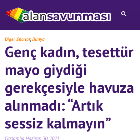
,
Diğer Sporlar
Dünya
Genç kadın, tesettür
mayo giydiği
gerekçesiyle havuza
alınmadı: “Artık
sessiz kalmayın”
Çarşamba Haziran 30, 2021