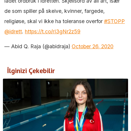
ladet ordbruk i idretten. Skjellsord av all art, især
de som spiller på skeive, kvinner, fargede,
religiøse, skal vi ikke ha toleranse overfor
#STOPP
@idrett
.
https://t.co/rI3gNr2z59
— Abid Q. Raja (@abidraja)
October 26, 2020
İlginizi Çekebilir