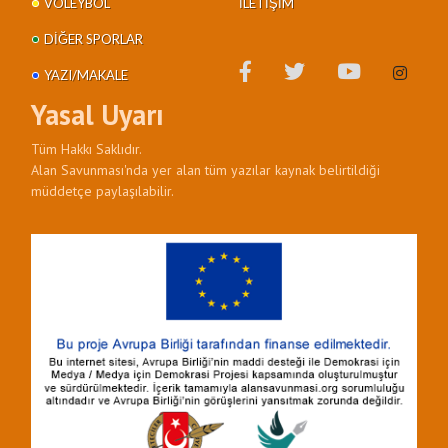
VOLEYBOL
İLETIŞIM
DIĞER SPORLAR
YAZI/MAKALE
Yasal Uyarı
Tüm Hakkı Saklıdır.
Alan Savunması'nda yer alan tüm yazılar kaynak belirtildiği
müddetçe paylaşılabilir.