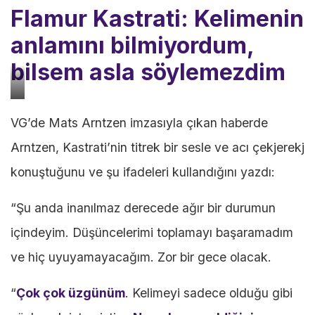
Flamur Kastrati: Kelimenin
anlamını bilmiyordum,
bilsem asla söylemezdim
Flamur
VG’de Mats Arntzen imzasıyla çıkan haberde
Kastrati
Arntzen, Kastrati’nin titrek bir sesle ve acı çekjerekj
|
konuştuğunu ve şu ifadeleri kullandığını yazdı:
Fotoğraf:
Stromsgodset
“Şu anda inanılmaz derecede ağır bir durumun
Futbol
içindeyim. Düşüncelerimi toplamayı başaramadım
Kulübü
ve hiç uyuyamayacağım. Zor bir gece olacak.
“
Çok çok üzgünüm
. Kelimeyi sadece olduğu gibi