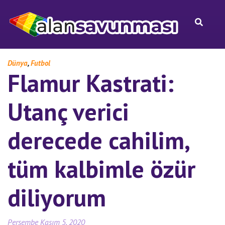
,
Dünya
Futbol
Flamur Kastrati:
Utanç verici
derecede cahilim,
tüm kalbimle özür
diliyorum
Perşembe Kasım 5, 2020