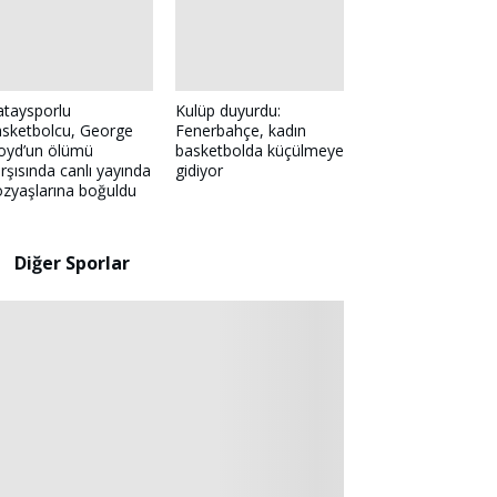
ataysporlu
Kulüp duyurdu:
asketbolcu, George
Fenerbahçe, kadın
oyd’un ölümü
basketbolda küçülmeye
rşısında canlı yayında
gidiyor
zyaşlarına boğuldu
Diğer Sporlar