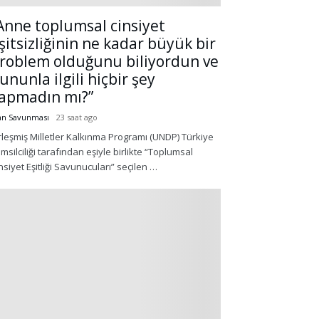
Anne toplumsal cinsiyet
şitsizliğinin ne kadar büyük bir
roblem olduğunu biliyordun ve
ununla ilgili hiçbir şey
apmadın mı?”
an Savunması
23 saat ago
rleşmiş Milletler Kalkınma Programı (UNDP) Türkiye
msilciliği tarafından eşiyle birlikte “Toplumsal
nsiyet Eşitliği Savunucuları” seçilen …