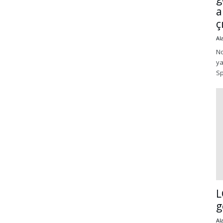
a
ç
Al
No
ya
Sp
L
g
Al