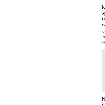
K
s
u
Al
Am
(N
sp
N
g