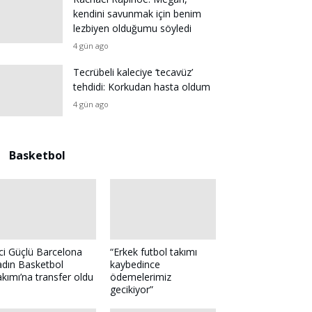
kendini savunmak için benim
lezbiyen olduğumu söyledi
4 gün ago
Tecrübeli kaleciye ‘tecavüz’
tehdidi: Korkudan hasta oldum
4 gün ago
Basketbol
ci Güçlü Barcelona
“Erkek futbol takımı
dın Basketbol
kaybedince
kımı’na transfer oldu
ödemelerimiz
gecikiyor”