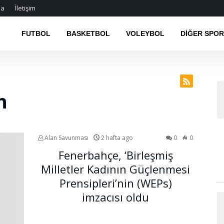
da
İletişim
FUTBOL
BASKETBOL
VOLEYBOL
DIĞER SPO
n
Alan Savunması
2 hafta ago
0
0
Fenerbahçe, ‘Birleşmiş
Milletler Kadının Güçlenmesi
Prensipleri’nin (WEPs)
imzacısı oldu