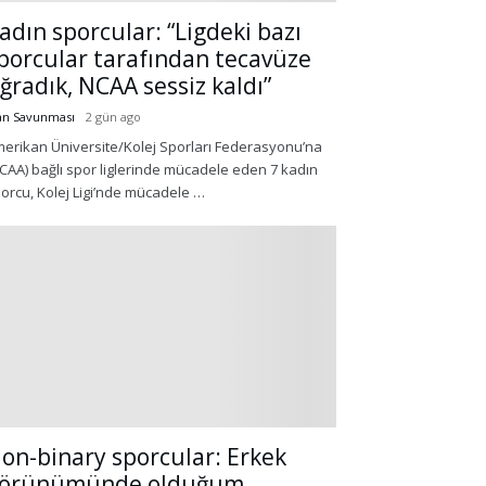
adın sporcular: “Ligdeki bazı
porcular tarafından tecavüze
ğradık, NCAA sessiz kaldı”
an Savunması
2 gün ago
erikan Üniversite/Kolej Sporları Federasyonu’na
CAA) bağlı spor liglerinde mücadele eden 7 kadın
orcu, Kolej Ligi’nde mücadele …
on-binary sporcular: Erkek
örünümünde olduğum