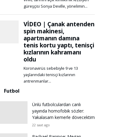
Futbol
Ünlü futbolculardan canlı
yayında homofobik sözler:
Yakalasam kemerle dövecektim
22 saat ago
Rachael Rapinoe: Megan,