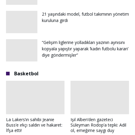
21 yaşındaki model, futbol takımının yönetim
kuruluna girdi
“Gelişim liglerine yolladıkları yazının aynısını
kopyala yapıştır yaparak ‘kadın futbolu kararı’
diye göndermişler”
Basketbol
La Lakers’ın sahibi Jeanie
Işıl Alben’den gazeteci
Buss’e ırkçı saldırı ve hakaret:
Süleyman Rodop’a tepki: Adil
İfşa etti!
ol, emeğime saygı duy