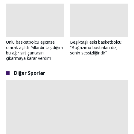
Ünlü basketbolcu eşcinsel
Beşiktaşlı eski basketbolcu:
olarak açıldı: Yıllardır taşıdığım
“Boğazıma bastırılan diz,
bu ağır sırt çantasını
senin sessizliğindir”
çıkarmaya karar verdim
Diğer Sporlar