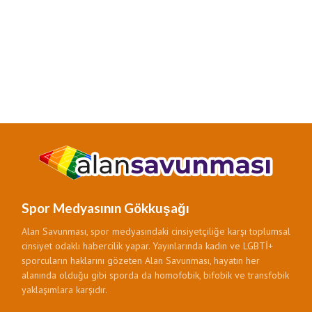
Spor Medyasının Gökkuşağı
Alan Savunması, spor medyasındaki cinsiyetçiliğe karşı toplumsal
cinsiyet odaklı habercilik yapar. Yayınlarında kadın ve LGBTİ+
sporcuların haklarını gözeten Alan Savunması, hayatın her
alanında olduğu gibi sporda da homofobik, bifobik ve transfobik
yaklaşımlara karşıdır.