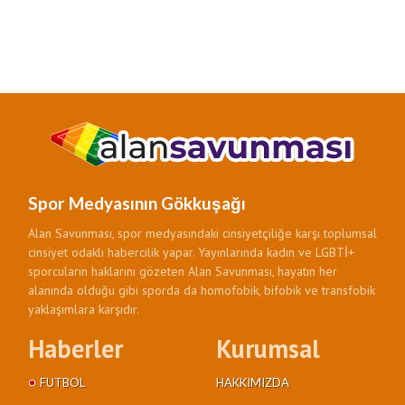
Spor Medyasının Gökkuşağı
Alan Savunması, spor medyasındaki cinsiyetçiliğe karşı toplumsal
cinsiyet odaklı habercilik yapar. Yayınlarında kadın ve LGBTİ+
sporcuların haklarını gözeten Alan Savunması, hayatın her
alanında olduğu gibi sporda da homofobik, bifobik ve transfobik
yaklaşımlara karşıdır.
Haberler
Kurumsal
FUTBOL
HAKKIMIZDA