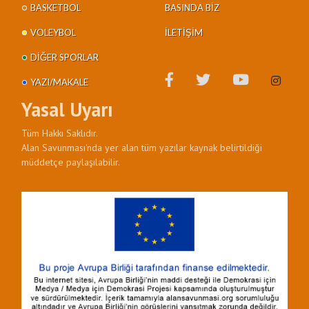
BASKETBOL
BASINDA BIZ
VOLEYBOL
İLETIŞIM
DIĞER SPORLAR
YAZI/MAKALE
Yasal Uyarı
Tüm Hakkı Saklıdır.
Alan Savunması'nda yer alan tüm yazılar kaynak belirtildiği
müddetçe paylaşılabilir.