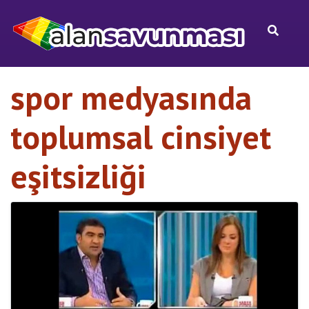
spor medyasında
toplumsal cinsiyet
eşitsizliği