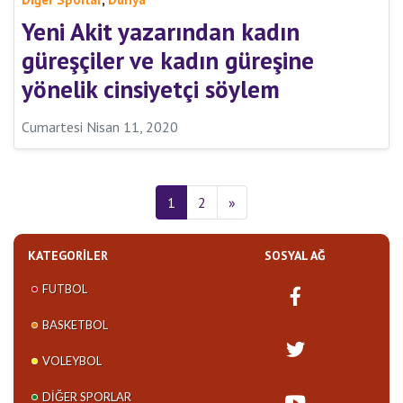
Yeni Akit yazarından kadın
güreşçiler ve kadın güreşine
yönelik cinsiyetçi söylem
Cumartesi Nisan 11, 2020
1
2
»
KATEGORILER
SOSYAL AĞ
FUTBOL
BASKETBOL
VOLEYBOL
DIĞER SPORLAR