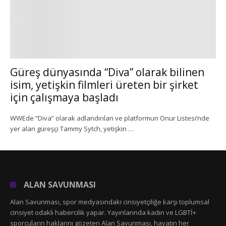
Güreş dünyasında “Diva” olarak bilinen
isim, yetişkin filmleri üreten bir şirket
için çalışmaya başladı
WWEde “Diva” olarak adlandırılan ve platformun Onur Listesi’nde
yer alan güreşçi Tammy Sytch, yetişkin …
ALAN SAVUNMASI
Alan Savunması, spor medyasındaki cinsiyetçiliğe karşı toplumsal
cinsiyet odaklı habercilik yapar. Yayınlarında kadın ve LGBTİ+
sporcuların haklarını gözeten Alan Savunması, hayatın her