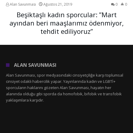
Alan Savunması
Ağustos 21, 2019
0
0
Beşiktaşlı kadın sporcular: ”Mart
ayından beri maaşlarımız ödenmiyor,
tehdit ediliyoruz”
ALAN SAVUNMASI
Alan Savunması, spor medyasındaki cinsiyetçiliğe karşı toplumsal
cinsiyet odaklı habercilik yapar. Yayınlarında kadın ve LGBTİ+
sporcuların haklarını gözeten Alan Savunması, hayatın her
alanında olduğu gibi sporda da homofobik, bifobik ve transfobik
yaklaşımlara karşıdır.