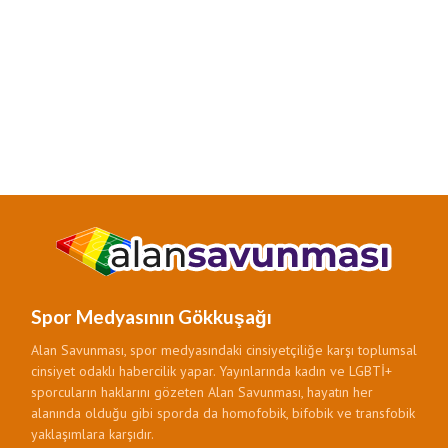
Spor Medyasının Gökkuşağı
Alan Savunması, spor medyasındaki cinsiyetçiliğe karşı toplumsal
cinsiyet odaklı habercilik yapar. Yayınlarında kadın ve LGBTİ+
sporcuların haklarını gözeten Alan Savunması, hayatın her
alanında olduğu gibi sporda da homofobik, bifobik ve transfobik
yaklaşımlara karşıdır.