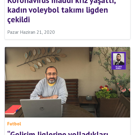
Koronavirüs maddi kriz yaşattı,
kadın voleybol takımı ligden
çekildi
Pazar Haziran 21, 2020
Futbol
“Gelişim liglerine yolladıkları