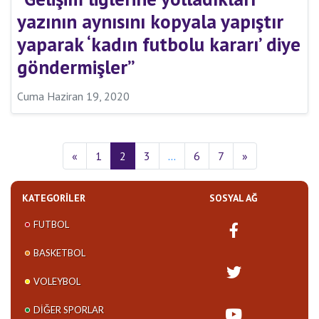
yazının aynısını kopyala yapıştır
yaparak ‘kadın futbolu kararı’ diye
göndermişler”
Cuma Haziran 19, 2020
«
1
2
3
…
6
7
»
KATEGORILER
SOSYAL AĞ
FUTBOL
BASKETBOL
VOLEYBOL
DIĞER SPORLAR