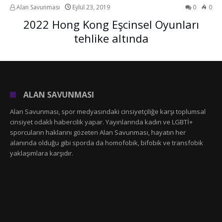
Alan Savunması
Eylül 23, 2019
0
0
2022 Hong Kong Eşcinsel Oyunları
tehlike altında
ALAN SAVUNMASI
Alan Savunması, spor medyasındaki cinsiyetçiliğe karşı toplumsal
cinsiyet odaklı habercilik yapar. Yayınlarında kadın ve LGBTİ+
sporcuların haklarını gözeten Alan Savunması, hayatın her
alanında olduğu gibi sporda da homofobik, bifobik ve transfobik
yaklaşımlara karşıdır.