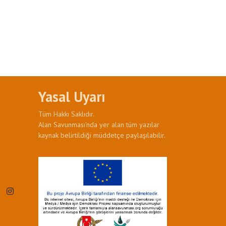
Yasal Uyarı
Tüm Hakkı Saklıdır.
Alan Savunması'nda yer alan tüm yazılar
kaynak belirtildiği müddetçe paylaşılabilir.