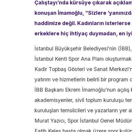
Çalıştayı’nda kürsüye çıkarak açıklam
konuşan İmamoğlu, “Sizlere ‘yanınızd
haddimize değil. Kadınların isterlers
erkeklere hiç ihtiyaç duymadan, en iyi
İstanbul Büyükşehir Belediyesi’nin (İBB)
İstanbul Kenti Spor Ana Planı oluşturmak 
Kadir Topbaş Gösteri ve Sanat Merkezi’nd
yatırım ve hizmetlerin belirli bir program d
İBB Başkanı Ekrem İmamoğlu’nun açılış 
akademisyenler, sivil toplum kuruluşu te
kuruluşları temsilcileri ve yazarların yer
Murat Yazıcı, Spor İstanbul Genel Müdür
Fatih Keleş başta olmak üzere spor kulüple