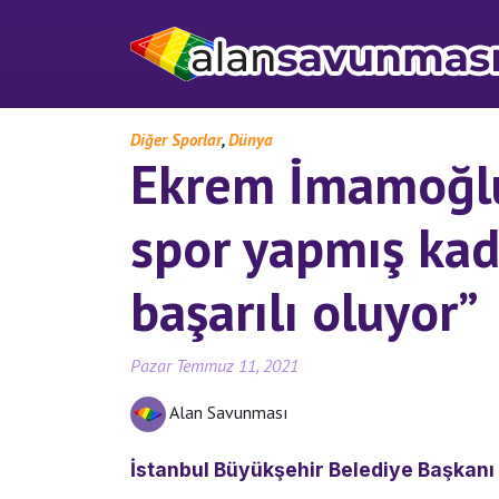
,
Diğer Sporlar
Dünya
Ekrem İmamoğlu
spor yapmış kad
başarılı oluyor”
Pazar Temmuz 11, 2021
Alan Savunması
İstanbul Büyükşehir Belediye Başkanı