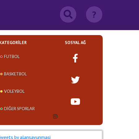
?
KATEGORILER
SOSYAL AĞ
FUTBOL
BASKETBOL
VOLEYBOL
DIĞER SPORLAR
weets by alansavunmasi_