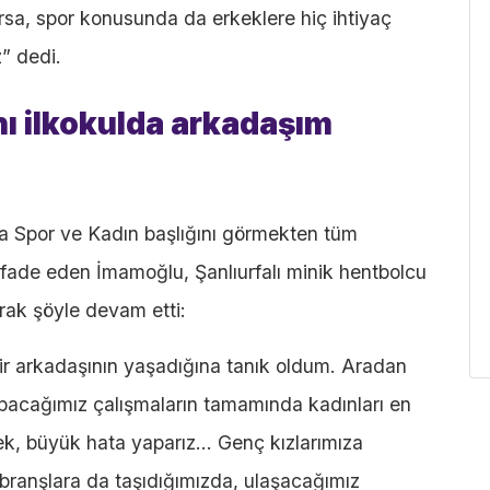
larsa, spor konusunda da erkeklere hiç ihtiyaç
” dedi.
nı ilkokulda arkadaşım
yda Spor ve Kadın başlığını görmekten tüm
e ifade eden İmamoğlu, Şanlıurfalı minik hentbolcu
rak şöyle devam etti:
ir arkadaşının yaşadığına tanık oldum. Aradan
apacağımız çalışmaların tamamında kadınları en
sek, büyük hata yaparız… Genç kızlarımıza
 branşlara da taşıdığımızda, ulaşacağımız