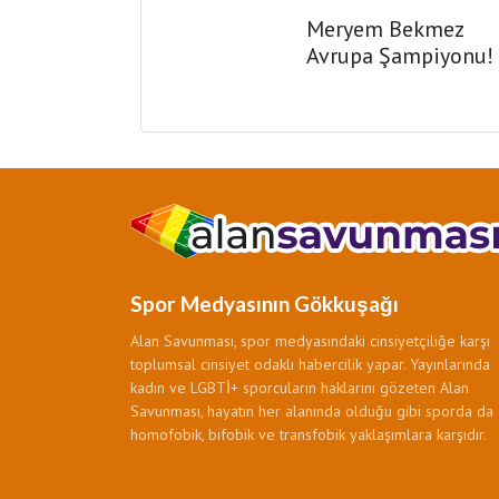
Meryem Bekmez
Avrupa Şampiyonu!
Spor Medyasının Gökkuşağı
Alan Savunması, spor medyasındaki cinsiyetçiliğe karşı
toplumsal cinsiyet odaklı habercilik yapar. Yayınlarında
kadın ve LGBTİ+ sporcuların haklarını gözeten Alan
Savunması, hayatın her alanında olduğu gibi sporda da
homofobik, bifobik ve transfobik yaklaşımlara karşıdır.