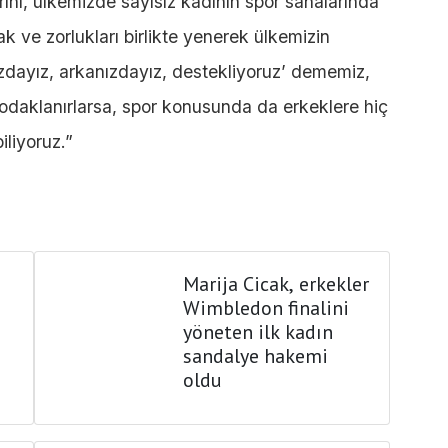
arını, ülkemizde sayısız kadının spor sahalarında
ak ve zorlukları birlikte yenerek ülkemizin
ınızdayız, arkanızdayız, destekliyoruz’ dememiz,
e odaklanırlarsa, spor konusunda da erkeklere hiç
iliyoruz.”
Marija Cicak, erkekler
Wimbledon finalini
yöneten ilk kadın
sandalye hakemi
oldu