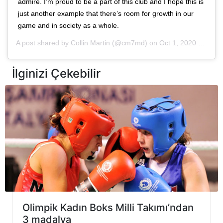
admire. I’m proud to be a part of this club and I hope this is
just another example that there’s room for growth in our
game and in society as a whole.
A post shared by Collin Martin (@cm7md) on
Oct 1, 2020 at 1:01pm PDT
İlginizi Çekebilir
Olimpik Kadın Boks Milli Takımı’ndan
3 madalya