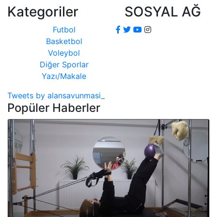
Kategoriler
SOSYAL AĞ
Futbol
Basketbol
Voleybol
Diğer Sporlar
Yazı/Makale
Tweets by alansavunmasi_
Popüler Haberler