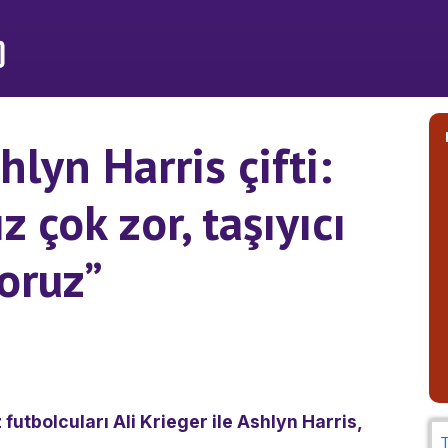
hlyn Harris çifti:
çok zor, taşıyıcı
yoruz”
 futbolcuları Ali Krieger ile Ashlyn Harris,
T