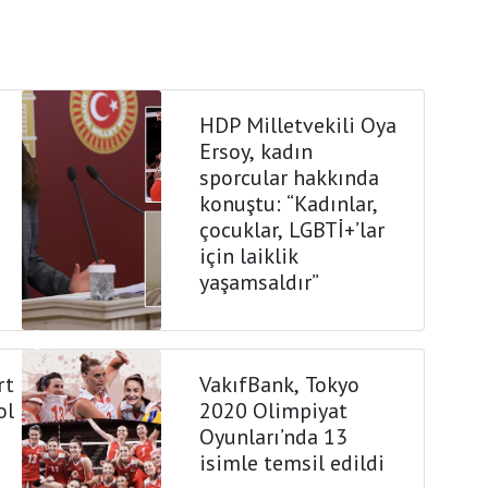
HDP Milletvekili Oya
Ersoy, kadın
sporcular hakkında
konuştu: “Kadınlar,
çocuklar, LGBTİ+’lar
için laiklik
yaşamsaldır”
rt
VakıfBank, Tokyo
ol
2020 Olimpiyat
Oyunları’nda 13
isimle temsil edildi