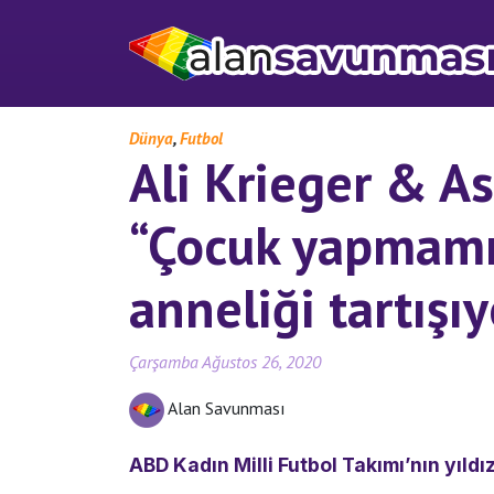
,
Dünya
Futbol
Ali Krieger & As
“Çocuk yapmamız 
anneliği tartışı
Çarşamba Ağustos 26, 2020
Alan Savunması
ABD Kadın Milli Futbol Takımı’nın yıldız