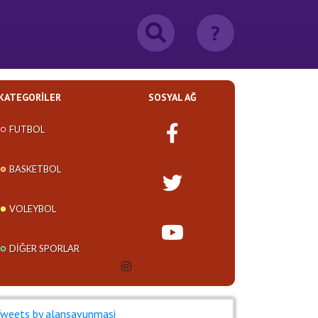
?
KATEGORILER
SOSYAL AĞ
FUTBOL
BASKETBOL
VOLEYBOL
DIĞER SPORLAR
weets by alansavunmasi_