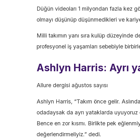
Düğün videoları 1 milyondan fazla kez görü
olmayı düşünüp düşünmedikleri ve kariye
Milli takımın yanı sıra kulüp düzeyinde d
profesyonel iş yaşamları sebebiyle birbi
Ashlyn Harris: Ayrı 
Allure dergisi ağustos sayısı
Ashlyn Harris, “Takım önce gelir. Aslınd
odadaysak da ayrı yataklarda uyuyoruz ç
Bence en zor kısmı. Birlikte pek eğlenmi
değerlendirmeliyiz.” dedi.