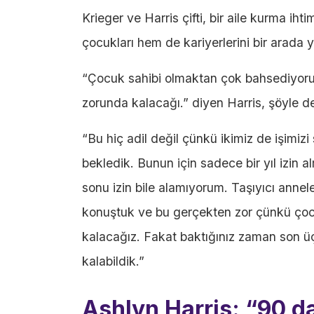
Krieger ve Harris çifti, bir aile kurma iht
çocukları hem de kariyerlerini bir arada 
“Çocuk sahibi olmaktan çok bahsediyoruz
zorunda kalacağı.” diyen Harris, şöyle d
“Bu hiç adil değil çünkü ikimiz de işimiz
bekledik. Bunun için sadece bir yıl izi
sonu izin bile alamıyorum. Taşıyıcı anne
konuştuk ve bu gerçekten zor çünkü çoc
kalacağız. Fakat baktığınız zaman son
kalabildik.”
Ashlyn Harris: “90 d