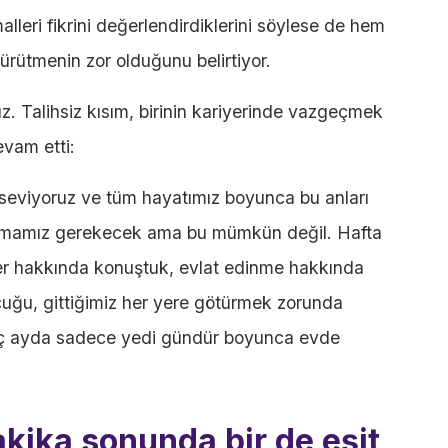
imalleri fikrini değerlendirdiklerini söylese de hem
yürütmenin zor olduğunu belirtiyor.
. Talihsiz kısım, birinin kariyerinde vazgeçmek
evam etti:
i seviyoruz ve tüm hayatımız boyunca bu anları
n almamız gerekecek ama bu mümkün değil. Hafta
ler hakkında konuştuk, evlat edinme hakkında
uğu, gittiğimiz her yere götürmek zorunda
 üç ayda sadece yedi gündür boyunca evde
akika sonunda bir de eşit