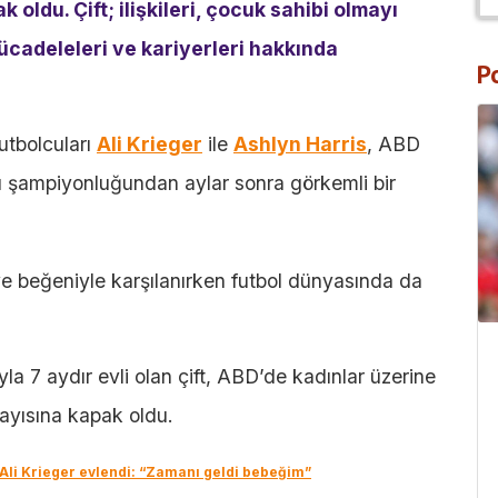
 oldu. Çift; ilişkileri, çocuk sahibi olmayı
cadeleleri ve kariyerleri hakkında
P
futbolcuları
Ali Krieger
ile
Ashlyn Harris
, ABD
sı şampiyonluğundan aylar sonra görkemli bir
gi ve beğeniyle karşılanırken futbol dünyasında da
rıyla 7 aydır evli olan çift, ABD’de kadınlar üzerine
ayısına kapak oldu.
 Ali Krieger evlendi: “Zamanı geldi bebeğim”