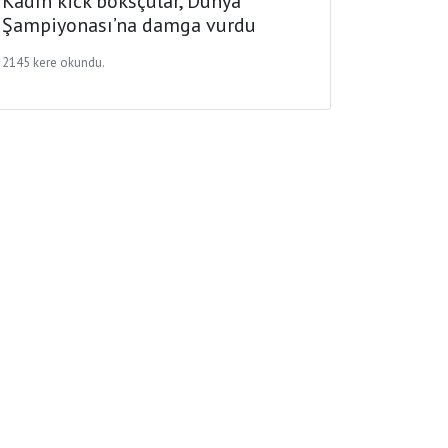
Kadın kick boksçular, Dünya
Şampiyonası’na damga vurdu
2145 kere okundu.