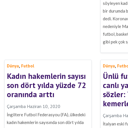
söyleyen kadı
bir durumda b
dedi. Koronav
nedeniyle Ma
futbol, baske
gibi pek çok 
,
,
Dünya
Futbol
Dünya
Futb
Kadın hakemlerin sayısı
Ünlü fu
son dört yılda yüzde 72
canlı y
oranında arttı
sözler:
kemerl
Çarşamba Haziran 10, 2020
İngiltere Futbol Federasyou (FA), ülkedeki
Çarşamba Ha
kadın hakemlerin sayısında son dört yılda
İtalyan eski 