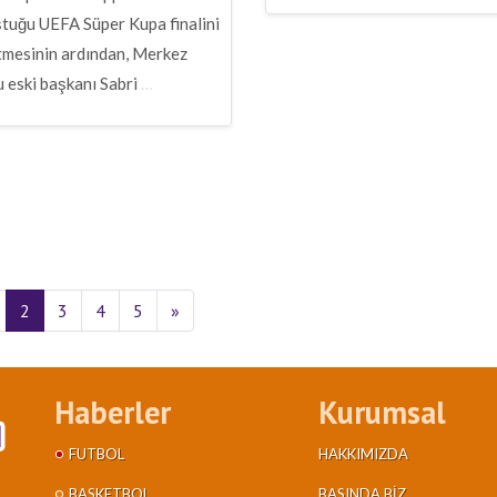
ştuğu UEFA Süper Kupa finalini
tmesinin ardından, Merkez
 eski başkanı Sabri
…
2
3
4
5
»
Haberler
Kurumsal
FUTBOL
HAKKIMIZDA
BASKETBOL
BASINDA BIZ