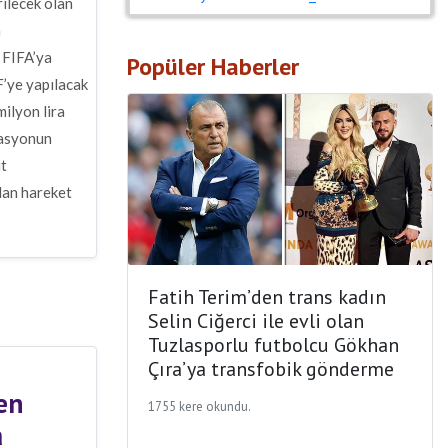
ilecek olan
m
 FIFA’ya
Popüler Haberler
’ye yapılacak
milyon lira
rasyonun
ut
dan hareket
Fatih Terim’den trans kadın
Selin Ciğerci ile evli olan
Tuzlasporlu futbolcu Gökhan
Çıra’ya transfobik gönderme
en
1755 kere okundu.
a