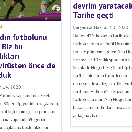
devrim yaratacak
Tarihe geçti
ol
Çarşamba Haziran 10, 2020
dın futbolunu
Ballon d’Or kazanan tarihteki i
futbolcu olan ve ödül törenind
 Biz bu
tacizle gündeme gelen Ada He
ıkları
firması ile 10 yıllık sponsorlu
irüsten önce de
imzaladı. Hegerberg’in attığı b
rduk
tarihte bir kadın futbolcunun i
uzun süreli sözleşme oldu. Fut
n 14, 2020
tarihinin Ballon d’Or kazanan i
e” dönüş kapsamında erkek
futbolcusu olan Ada Hegerber
lan Süper Lig yeniden başlarken,
başarısının ardından imza attığ
tbol liglerinin geleceğine dair
anlaşmayla da
…
ıklama yapmadı. 90 gündür
n açıklama beklediklerini