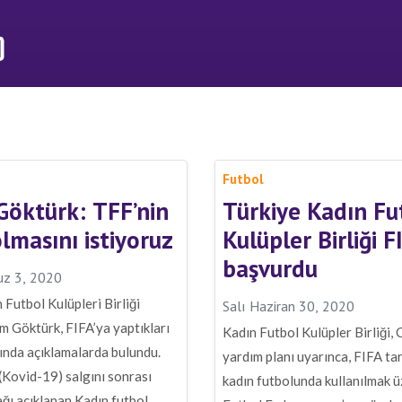
Futbol
öktürk: TFF’nin
Türkiye Kadın Fu
olmasını istiyoruz
Kulüpler Birliği F
başvurdu
z 3, 2020
 Futbol Kulüpleri Birliği
Salı Haziran 30, 2020
 Göktürk, FIFA’ya yaptıkları
Kadın Futbol Kulüpler Birliği
ında açıklamalarda bulundu.
yardım planı uyarınca, FIFA ta
Kovid-19) salgını sonrası
kadın futbolunda kullanılmak ü
ı açıklanan Kadın futbol