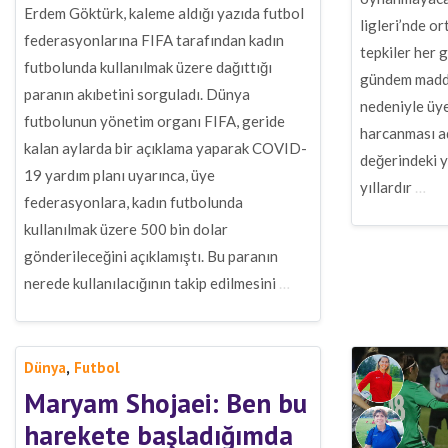
Erdem Göktürk, kaleme aldığı yazıda futbol
ligleri’nde or
federasyonlarına FIFA tarafından kadın
tepkiler her 
futbolunda kullanılmak üzere dağıttığı
gündem madde
paranın akıbetini sorguladı. Dünya
nedeniyle üye
futbolunun yönetim organı FIFA, geride
harcanması a
kalan aylarda bir açıklama yaparak COVID-
değerindeki y
19 yardım planı uyarınca, üye
yıllardır
…
federasyonlara, kadın futbolunda
kullanılmak üzere 500 bin dolar
gönderileceğini açıklamıştı. Bu paranın
nerede kullanılacığının takip edilmesini
…
,
Dünya
Futbol
Maryam Shojaei: Ben bu
harekete başladığımda