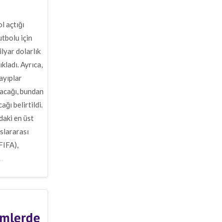
l açtığı
utbolu için
lyar dolarlık
kladı. Ayrıca,
ayıplar
acağı, bundan
ğı belirtildi.
daki en üst
slararası
FIFA),
…
emlerde