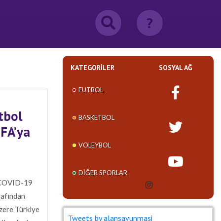
?
KATEGORILER
SOSYAL AĞ
FUTBOL
tbol
BASKETBOL
IFA’ya
VOLEYBOL
DIĞER SPORLAR
, COVID-19
rafından
zere Türkiye
Tweets by alansavunmasi_