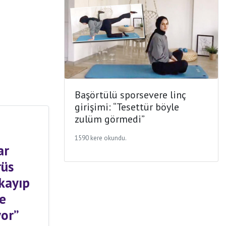
Başörtülü sporsevere linç
girişimi: “Tesettür böyle
zulüm görmedi”
1590 kere okundu.
ar
rüs
kayıp
e
yor”