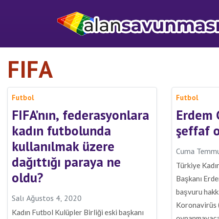
FIFA
Futbol
Futbol
FIFA’nın, federasyonlara
Erdem G
kadın futbolunda
şeffaf 
kullanılmak üzere
Cuma Temmu
dağıttığı paraya ne
Türkiye Kadın
oldu?
Başkanı Erdem
başvuru hakk
Salı Ağustos 4, 2020
Koronavirüs (
Kadın Futbol Kulüpler Birliği eski başkanı
oynanmayacağ