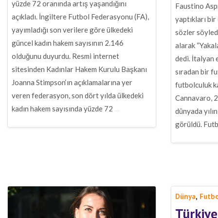
yüzde 72 oranında artış yaşandığını
Faustino Aspr
açıkladı. İngiltere Futbol Federasyonu (FA),
yaptıkları bi
yayımladığı son verilere göre ülkedeki
sözler söyledi
güncel kadın hakem sayısının 2.146
alarak “Yaka
olduğunu duyurdu. Resmi internet
dedi. İtalyan
sitesinden Kadınlar Hakem Kurulu Başkanı
sıradan bir f
Joanna Stimpson‘ın açıklamalarına yer
futbolculuk k
veren federasyon, son dört yılda ülkedeki
Cannavaro, 2
kadın hakem sayısında yüzde 72
…
dünyada yılın
görüldü. Futb
,
Dünya
Futb
Türkiye