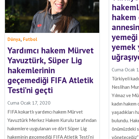
hakeml
hakem 
annesin
yemeği 
,
Dünya
Futbol
yemek 
Yardımcı hakem Mürvet
uğraşıy
Yavuztürk, Süper Lig
hakemlerinin
Cuma Ocak 1
geçemediği FIFA Atletik
Türkiyeli kad
Neslihan Mur
Testi’ni geçti
Yılmaz ve Mü
Cuma Ocak 17, 2020
kadın hakem 
FIFA kokartlı yardımcı hakem Mürvet
yaşadıkları h
Yavuztürk Merkez Hakem Kurulu tarafından
bulundu. Hake
hakemlere uygulanan ve dört Süper Lig
önümüzdeki s
hakeminin geçemediği FIFA Atletik Testi’ni
yöneteceğiz”