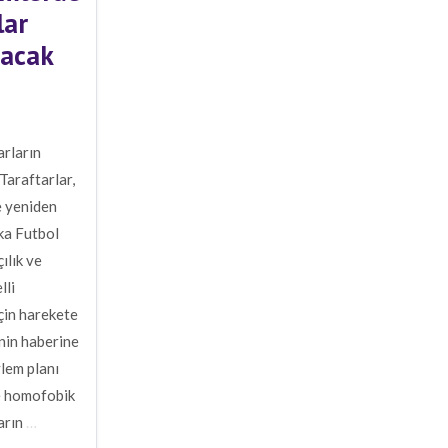
lar
nacak
arların
Taraftarlar,
e yeniden
ka Futbol
ılık ve
lli
çin harekete
inin haberine
ylem planı
ve homofobik
arın
…