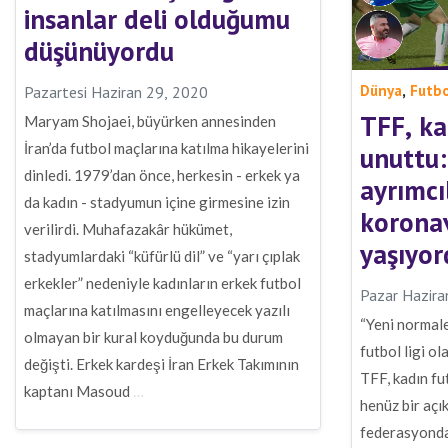
insanlar deli olduğumu
düşünüyordu
,
Dünya
Futb
Pazartesi Haziran 29, 2020
TFF, ka
Maryam Shojaei, büyürken annesinden
İran’da futbol maçlarına katılma hikayelerini
unuttu:
dinledi. 1979’dan önce, herkesin - erkek ya
ayrımcıl
da kadın - stadyumun içine girmesine izin
koronav
verilirdi. Muhafazakâr hükümet,
yaşıyo
stadyumlardaki “küfürlü dil” ve “yarı çıplak
erkekler” nedeniyle kadınların erkek futbol
Pazar Hazira
maçlarına katılmasını engelleyecek yazılı
“Yeni normal
olmayan bir kural koyduğunda bu durum
futbol ligi o
değişti. Erkek kardeşi İran Erkek Takımının
TFF, kadın fu
kaptanı Masoud
…
henüz bir aç
federasyonda