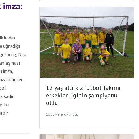
 imza:
lk kadın
e uğradığı
gerberg, Nike
k anlaşması
u imza,
mzaladığı en
12 yaş altı kız futbol Takımı
bol
erkekler liginin şampiyonu
lk kadın
oldu
g, bu
ı bir
1595 kere okundu.