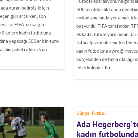
Futbol Federasyonu’na gönder
tada duran belirsizlik için
500 bin dolarlık fonun deneti
geçen gün artarken, son
mekanizmasında yer almak için
si ise FIFA’nın salgın
başvurdu. FIFA tarafından TFF
 ülkelere kadın futboluna
ek kadın futbol yardımının 3.5 
dına yapacağı 500’er bin euro
tutacağı ve muhtemelen fede
ardım paketi oldu. Uzun
kadın futboluna ayırdığı mevc
bütçesinden de fazla olacağın
eden kulüpler, bu
…
,
Dünya
Futbol
Ada Hegerberg’t
kadın futbolund