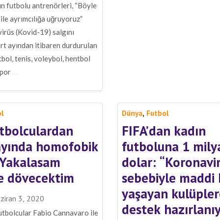
n futbolu antrenörleri, “Böyle
ile ayrımcılığa uğruyoruz”
irüs (Kovid-19) salgını
rt ayından itibaren durdurulan
tbol, tenis, voleybol, hentbol
spor
…
,
ol
Dünya
Futbol
tbolculardan
FIFA’dan kadın
ayında homofobik
futboluna 1 mily
 Yakalasam
dolar: “Koronavi
e dövecektim
sebebiyle maddi 
yaşayan kulüpler
ziran 3, 2020
destek hazırlanı
futbolcular Fabio Cannavaro ile