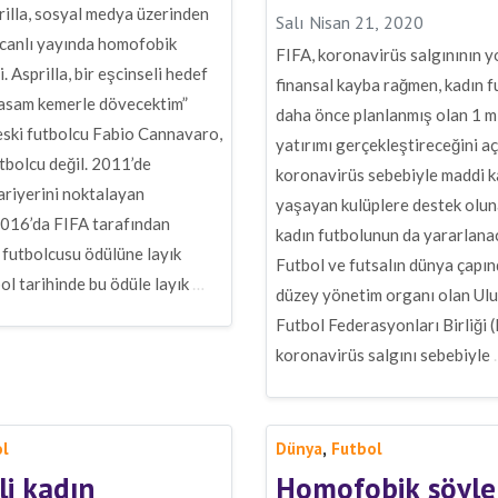
illa, sosyal medya üzerinden
Salı Nisan 21, 2020
r canlı yayında homofobik
FIFA, koronavirüs salgınının yo
. Asprilla, bir eşcinseli hedef
finansal kayba rağmen, kadın f
lasam kemerle dövecektim”
daha önce planlanmış olan 1 mi
 eski futbolcu Fabio Cannavaro,
yatırımı gerçekleştireceğini açı
utbolcu değil. 2011’de
koronavirüs sebebiyle maddi k
ariyerini noktalayan
yaşayan kulüplere destek olun
016’da FIFA tarafından
kadın futbolunun da yararlanaca
 futbolcusu ödülüne layık
Futbol ve futsalın dünya çapın
ol tarihinde bu ödüle layık
…
düzey yönetim organı olan Ulu
Futbol Federasyonları Birliği (
koronavirüs salgını sebebiyle
,
ol
Dünya
Futbol
li kadın
Homofobik söyl