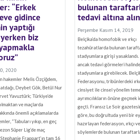
er: “Erkek
bulunan taraftar
eve gidince
tedavi altına alı
in yaptığı
Perşembe Kasım 14, 2019
yerken biz
Belçika’da homofobik ve ırkçı
yapmakla
tezahüratlarda bulunan taraft
oruz”
stadyumlara girişi yasaklandı. 
ancak tedavi görmeleri halind
0, 2020
stadyumlara girebilecek. Belçi
ın hakemler Melis Özçiğdem,
Federasyonu, tribünlerdeki ırkç
atdağı, Deybet Gök, Betül Nur
cinsiyet ile cinsel yönelim teme
rvet Yavuztürk; Türkiye’de
ayrımcılıkların önüne geçmek i
olmaktan ve maçlarda
geçti. Fransız Le Soir gazetes
akkında önemli açıklamalarda
göre, bu doğrultuda yeni bir e
mler, “Tabuları yıkıp, en geç
hazırlayan federasyon, ırkçı 
ezon Süper Lig’de maç
söylemlerde bulunan taraftarl
 Stephanie Frappart’ın tam 16